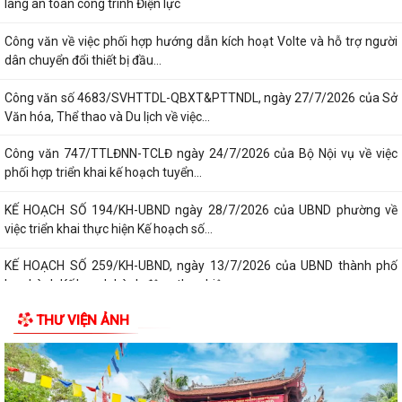
lang an toàn công trình Điện lực
Công văn về việc phối hợp hướng dẫn kích hoạt Volte và hỗ trợ người
dân chuyển đổi thiết bị đầu...
Công văn số 4683/SVHTTDL-QBXT&PTTNDL, ngày 27/7/2026 của Sở
Văn hóa, Thể thao và Du lịch về việc...
Công văn 747/TTLĐNN-TCLĐ ngày 24/7/2026 của Bộ Nội vụ về việc
phối hợp triển khai kế hoạch tuyển...
KẾ HOẠCH SỐ 194/KH-UBND ngày 28/7/2026 của UBND phường về
việc triển khai thực hiện Kế hoạch số...
KẾ HOẠCH SỐ 259/KH-UBND, ngày 13/7/2026 của UBND thành phố
ban hành Kế hoạch hành động thực hiện...
THƯ VIỆN ẢNH
PHƯỜNG ĐỒ SƠN THAM DỰ HỘI NGHỊ TOÀN QUỐC NGHIÊN CỨU, HỌC
TẬP, QUÁN TRIỆT VÀ TRIỂN KHAI THỰC HIỆN...
Công văn 3616/STP-PBGDPL, ngày 28/7/2026 của Sở Tư pháp thành
phố về việc khai thác tài liệu số...