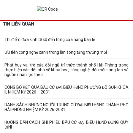
TIN LIÊN QUAN
Thí điểm đưa kinh tế số đến từng cửa hàng bán lẻ
Ưu tiên công nghệ xanh trong làn sóng tăng trưởng mới
Phát huy vai trò của đội ngũ trí thức thành phố Hải Phòng trong
thực hiện các đột phá về khoa học, công nghệ, đổi mới sáng tạo và
nguồn nhân lực theo...
CÔNG BỐ KẾT QUẢ BẦU CỬ ĐẠI BIỂU HĐND PHƯỜNG ĐỒ SƠN KHÓA
II, NHIỆM KỲ 2026 – 2031
DANH SÁCH NHỮNG NGƯỜI TRÚNG CỬ ĐẠI BIỂU HĐND THÀNH PHỐ
HẢI PHÒNG NHIỆM KỲ 2026-2031.
HƯỚNG DẪN CÁCH GHI PHIẾU BẦU CỬ ĐẠI BIỂU HĐND ĐÚNG QUY
ĐỊNH.