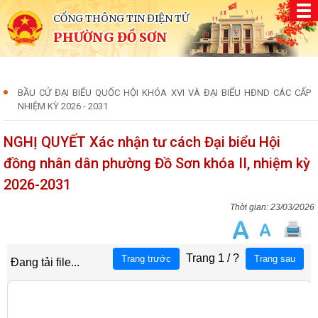
CỔNG THÔNG TIN ĐIỆN TỬ
PHƯỜNG ĐỒ SƠN
BẦU CỬ ĐẠI BIỂU QUỐC HỘI KHÓA XVI VÀ ĐẠI BIỂU HĐND CÁC CẤP
NHIỆM KỲ 2026 - 2031
NGHỊ QUYẾT Xác nhận tư cách Đại biểu Hội
đồng nhân dân phường Đồ Sơn khóa II, nhiệm kỳ
2026-2031
23/03/2026