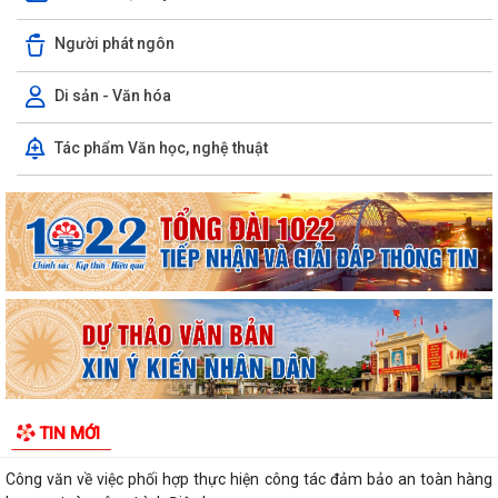
Người phát ngôn
Di sản - Văn hóa
LUẬT CHUYỂN ĐỔI SỐ NĂM 2025 – BƯỚC TIẾN QUAN TRỌNG TRONG
Tác phẩm Văn học, nghệ thuật
XÂY DỰNG QUỐC GIA SỐ
NGHỊ ĐỊNH SỐ 309/2026/NĐ-CP, ngày 05/8/2026 sửa đổi, bổ sung
một số điều của Nghị định số...
QUYẾT ĐỊNH SỐ 2917/QĐ-UBND, ngày 25/7/2026 của UBND thành
phố Ban hành Bộ tiêu chí thực hiện Đề án...
Chung kết Hội thi lực lượng tham gia bảo vệ an ninh, trật tự ở cơ sở giỏi
toàn quốc (lần thứ 1) năm...
Nghị quyết số 23/2026/NQ-HĐND ngày 28/7/2026 của Hội đồng nhân
TIN MỚI
dân thành phố Hải Phòng Quy định mức...
Công văn về việc phối hợp thực hiện công tác đảm bảo an toàn hàng