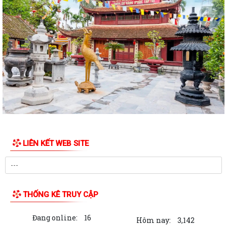
LUẬT SỐ 122/2025/QH15 LUẬT THƯƠNG MẠI ĐIỆN TỬ
Công văn số 2612/UBNd-KT, ngày 27/7/2026 về việc triển khai thực
hiện Kế hoạch số 247/KH-UBND ngày...
KẾ HOẠCH SỐ 247/KH-UBND, ngày 04/7/2026 Về việc triển khai thi
hành Luật Thương mại điện tử
KẾ HOẠCH SỐ 249/KH-UBND, ngày 06/7/2026 về triển khai thực hiện
Nghị quyết số 88/NQ-CP ngày...
KẾ HOẠCH SỐ 191/KH-UBND, ngày 24/7/2026 của UBND phường về
LIÊN KẾT WEB SITE
triển khai thực hiện Kế hoạch số...
QUYẾT ĐỊNH SỐ 2782/QĐ-UBND, ngày 21/7/2026 của UBND thành
phố về việc công bố danh mục thủ tục hành...
THỐNG KÊ TRUY CẬP
KẾ HOẠCH SỐ 267/KH-UBND, ngày 15/7/2026 của UBND thành phố về
triển khai thực hiện Quyết định số...
Đang online:
16
Hôm nay:
3,142