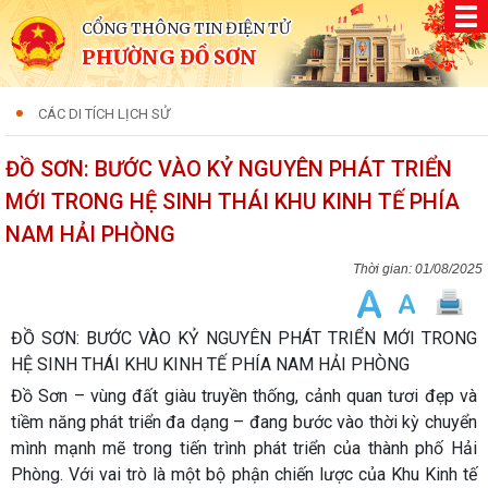
CỔNG THÔNG TIN ĐIỆN TỬ
PHƯỜNG ĐỒ SƠN
CÁC DI TÍCH LỊCH SỬ
ĐỒ SƠN: BƯỚC VÀO KỶ NGUYÊN PHÁT TRIỂN
MỚI TRONG HỆ SINH THÁI KHU KINH TẾ PHÍA
NAM HẢI PHÒNG
01/08/2025
ĐỒ SƠN: BƯỚC VÀO KỶ NGUYÊN PHÁT TRIỂN MỚI TRONG
HỆ SINH THÁI KHU KINH TẾ PHÍA NAM HẢI PHÒNG
Đồ Sơn – vùng đất giàu truyền thống, cảnh quan tươi đẹp và
tiềm năng phát triển đa dạng – đang bước vào thời kỳ chuyển
mình mạnh mẽ trong tiến trình phát triển của thành phố Hải
Phòng. Với vai trò là một bộ phận chiến lược của Khu Kinh tế