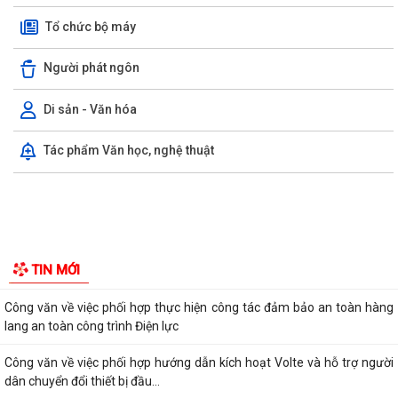
Tổ chức bộ máy
Người phát ngôn
Di sản - Văn hóa
LUẬT CHUYỂN ĐỔI SỐ NĂM 2025 – BƯỚC TIẾN QUAN TRỌNG TRONG
Tác phẩm Văn học, nghệ thuật
XÂY DỰNG QUỐC GIA SỐ
NGHỊ ĐỊNH SỐ 309/2026/NĐ-CP, ngày 05/8/2026 sửa đổi, bổ sung
một số điều của Nghị định số...
QUYẾT ĐỊNH SỐ 2917/QĐ-UBND, ngày 25/7/2026 của UBND thành
phố Ban hành Bộ tiêu chí thực hiện Đề án...
Chung kết Hội thi lực lượng tham gia bảo vệ an ninh, trật tự ở cơ sở giỏi
toàn quốc (lần thứ 1) năm...
Nghị quyết số 23/2026/NQ-HĐND ngày 28/7/2026 của Hội đồng nhân
TIN MỚI
dân thành phố Hải Phòng Quy định mức...