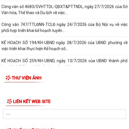
Công văn về việc phối hợp thực hiện công tác đảm bảo an toàn hàng
lang an toàn công trình Điện lực
Công văn về việc phối hợp hướng dẫn kích hoạt Volte và hỗ trợ người
dân chuyển đổi thiết bị đầu...
Công văn số 4683/SVHTTDL-QBXT&PTTNDL, ngày 27/7/2026 của Sở
Văn hóa, Thể thao và Du lịch về việc...
Công văn 747/TTLĐNN-TCLĐ ngày 24/7/2026 của Bộ Nội vụ về việc
phối hợp triển khai kế hoạch tuyển...
KẾ HOẠCH SỐ 194/KH-UBND ngày 28/7/2026 của UBND phường về
việc triển khai thực hiện Kế hoạch số...
KẾ HOẠCH SỐ 259/KH-UBND, ngày 13/7/2026 của UBND thành phố
ban hành Kế hoạch hành động thực hiện...
THƯ VIỆN ẢNH
PHƯỜNG ĐỒ SƠN THAM DỰ HỘI NGHỊ TOÀN QUỐC NGHIÊN CỨU, HỌC
TẬP, QUÁN TRIỆT VÀ TRIỂN KHAI THỰC HIỆN...