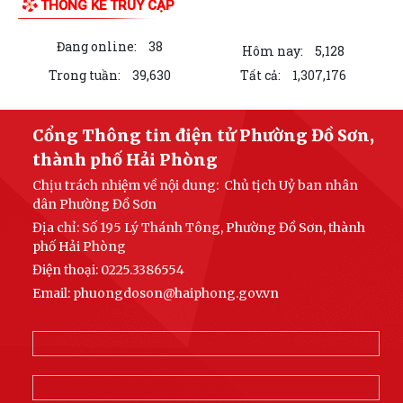
Công văn 3616/STP-PBGDPL, ngày 28/7/2026 của Sở Tư pháp thành
phố về việc khai thác tài liệu số...
LUẬT SỐ 122/2025/QH15 LUẬT THƯƠNG MẠI ĐIỆN TỬ
Công văn số 2612/UBNd-KT, ngày 27/7/2026 về việc triển khai thực
hiện Kế hoạch số 247/KH-UBND ngày...
KẾ HOẠCH SỐ 247/KH-UBND, ngày 04/7/2026 Về việc triển khai thi
hành Luật Thương mại điện tử
KẾ HOẠCH SỐ 249/KH-UBND, ngày 06/7/2026 về triển khai thực hiện
Nghị quyết số 88/NQ-CP ngày...
KẾ HOẠCH SỐ 191/KH-UBND, ngày 24/7/2026 của UBND phường về
LIÊN KẾT WEB SITE
triển khai thực hiện Kế hoạch số...
QUYẾT ĐỊNH SỐ 2782/QĐ-UBND, ngày 21/7/2026 của UBND thành
phố về việc công bố danh mục thủ tục hành...
THỐNG KÊ TRUY CẬP
KẾ HOẠCH SỐ 267/KH-UBND, ngày 15/7/2026 của UBND thành phố về