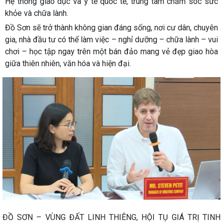
Hệ thống giáo dục và y tế quốc tế, trung tâm chăm sóc sức
khỏe và chữa lành.
Đồ Sơn sẽ trở thành không gian đáng sống, nơi cư dân, chuyên
gia, nhà đầu tư có thể làm việc – nghỉ dưỡng – chữa lành – vui
chơi – học tập ngay trên một bán đảo mang vẻ đẹp giao hòa
giữa thiên nhiên, văn hóa và hiện đại.
ĐỒ SƠN – VÙNG ĐẤT LINH THIÊNG, HỘI TỤ GIÁ TRỊ TINH