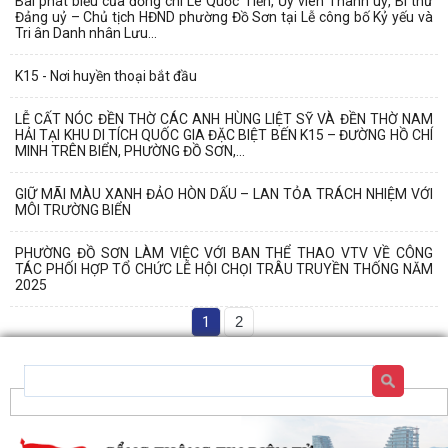
Bài phát biểu của đồng chí Lê Quốc Tiến, Ủy viên Thành uỷ, Bí thư
Đảng uỷ – Chủ tịch HĐND phường Đồ Sơn tại Lễ công bố Kỷ yếu và
Tri ân Danh nhân Lưu...
K15 - Nơi huyền thoại bắt đầu
LỄ CẤT NÓC ĐỀN THỜ CÁC ANH HÙNG LIỆT SỸ VÀ ĐỀN THỜ NAM
HẢI TẠI KHU DI TÍCH QUỐC GIA ĐẶC BIỆT BẾN K15 – ĐƯỜNG HỒ CHÍ
MINH TRÊN BIỂN, PHƯỜNG ĐỒ SƠN,...
GIỮ MÃI MÀU XANH ĐẢO HÒN DẤU – LAN TỎA TRÁCH NHIỆM VỚI
MÔI TRƯỜNG BIỂN
PHƯỜNG ĐỒ SƠN LÀM VIỆC VỚI BAN THỂ THAO VTV VỀ CÔNG
TÁC PHỐI HỢP TỔ CHỨC LỄ HỘI CHỌI TRÂU TRUYỀN THỐNG NĂM
2025
1
2