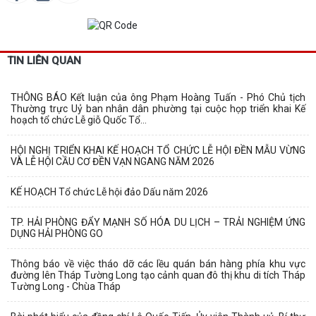
TIN LIÊN QUAN
THÔNG BÁO Kết luận của ông Phạm Hoàng Tuấn - Phó Chủ tịch
Thường trực Uỷ ban nhân dân phường tại cuộc họp triển khai Kế
hoạch tổ chức Lễ giỗ Quốc Tổ...
HỘI NGHỊ TRIỂN KHAI KẾ HOẠCH TỔ CHỨC LỄ HỘI ĐỀN MẪU VỪNG
VÀ LỄ HỘI CẦU CƠ ĐỀN VẠN NGANG NĂM 2026
KẾ HOẠCH Tổ chức Lễ hội đảo Dấu năm 2026
TP. HẢI PHÒNG ĐẨY MẠNH SỐ HÓA DU LỊCH – TRẢI NGHIỆM ỨNG
DỤNG HẢI PHÒNG GO
Thông báo về việc tháo dỡ các lều quán bán hàng phía khu vực
đường lên Tháp Tường Long tạo cảnh quan đô thị khu di tích Tháp
Tường Long - Chùa Tháp