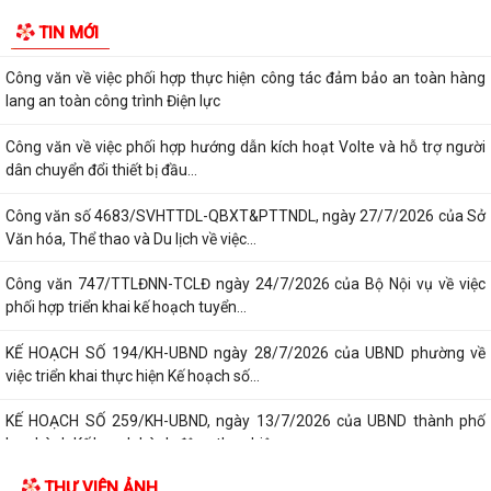
Nghị quyết số 23/2026/NQ-HĐND ngày 28/7/2026 của Hội đồng nhân
TIN MỚI
dân thành phố Hải Phòng Quy định mức...
Công văn về việc phối hợp thực hiện công tác đảm bảo an toàn hàng
lang an toàn công trình Điện lực
Công văn về việc phối hợp hướng dẫn kích hoạt Volte và hỗ trợ người
dân chuyển đổi thiết bị đầu...
Công văn số 4683/SVHTTDL-QBXT&PTTNDL, ngày 27/7/2026 của Sở
Văn hóa, Thể thao và Du lịch về việc...
Công văn 747/TTLĐNN-TCLĐ ngày 24/7/2026 của Bộ Nội vụ về việc
phối hợp triển khai kế hoạch tuyển...
KẾ HOẠCH SỐ 194/KH-UBND ngày 28/7/2026 của UBND phường về
việc triển khai thực hiện Kế hoạch số...
KẾ HOẠCH SỐ 259/KH-UBND, ngày 13/7/2026 của UBND thành phố
ban hành Kế hoạch hành động thực hiện...
THƯ VIỆN ẢNH
PHƯỜNG ĐỒ SƠN THAM DỰ HỘI NGHỊ TOÀN QUỐC NGHIÊN CỨU, HỌC