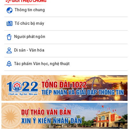
GIỚI THIỆU CHUNG
Thông tin chung
Tổ chức bộ máy
Người phát ngôn
Di sản - Văn hóa
LUẬT CHUYỂN ĐỔI SỐ NĂM 2025 – BƯỚC TIẾN QUAN TRỌNG TRONG
Tác phẩm Văn học, nghệ thuật
XÂY DỰNG QUỐC GIA SỐ
NGHỊ ĐỊNH SỐ 309/2026/NĐ-CP, ngày 05/8/2026 sửa đổi, bổ sung
một số điều của Nghị định số...
QUYẾT ĐỊNH SỐ 2917/QĐ-UBND, ngày 25/7/2026 của UBND thành
phố Ban hành Bộ tiêu chí thực hiện Đề án...
Chung kết Hội thi lực lượng tham gia bảo vệ an ninh, trật tự ở cơ sở giỏi
toàn quốc (lần thứ 1) năm...