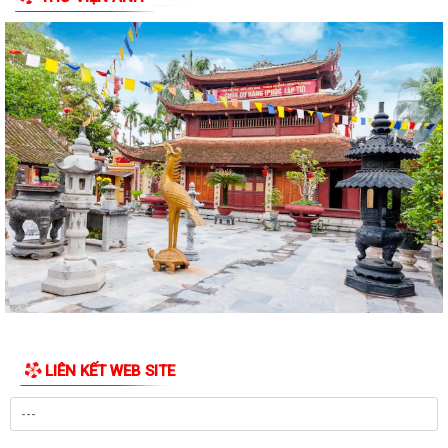
TẬP, QUÁN TRIỆT VÀ TRIỂN KHAI THỰC HIỆN...
Công văn 3616/STP-PBGDPL, ngày 28/7/2026 của Sở Tư pháp thành
phố về việc khai thác tài liệu số...
LUẬT SỐ 122/2025/QH15 LUẬT THƯƠNG MẠI ĐIỆN TỬ
Công văn số 2612/UBNd-KT, ngày 27/7/2026 về việc triển khai thực
hiện Kế hoạch số 247/KH-UBND ngày...
KẾ HOẠCH SỐ 247/KH-UBND, ngày 04/7/2026 Về việc triển khai thi
hành Luật Thương mại điện tử
KẾ HOẠCH SỐ 249/KH-UBND, ngày 06/7/2026 về triển khai thực hiện
Nghị quyết số 88/NQ-CP ngày...
KẾ HOẠCH SỐ 191/KH-UBND, ngày 24/7/2026 của UBND phường về
LIÊN KẾT WEB SITE
triển khai thực hiện Kế hoạch số...
QUYẾT ĐỊNH SỐ 2782/QĐ-UBND, ngày 21/7/2026 của UBND thành
phố về việc công bố danh mục thủ tục hành...