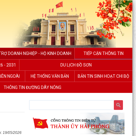
TRỢ DOANH NGHIỆP - HỘ KINH DOANH
TIẾP CẬN THÔNG TIN
6 - 2031
DU LỊCH ĐỒ SƠN
 BÊN NGOÀI
HỆ THỐNG VĂN BẢN
BẢN TIN SINH HOẠT CHI BỘ
THÔNG TIN ĐƯỜNG DÂY NÓNG
19/05/2026