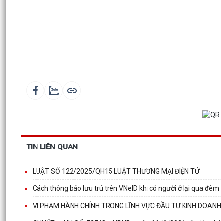
TIN LIÊN QUAN
LUẬT SỐ 122/2025/QH15 LUẬT THƯƠNG MẠI ĐIỆN TỬ
Cách thông báo lưu trú trên VNeID khi có người ở lại qua đêm
VI PHẠM HÀNH CHÍNH TRONG LĨNH VỰC ĐẦU TƯ KINH DOANH