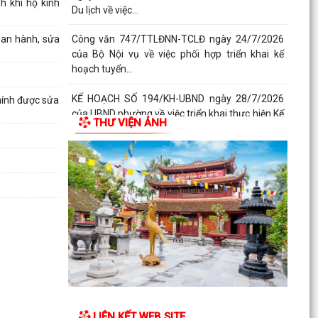
h khi hộ kinh
Du lịch về việc...
ban hành, sửa
Công văn 747/TTLĐNN-TCLĐ ngày 24/7/2026
của Bộ Nội vụ về việc phối hợp triển khai kế
hoạch tuyển...
KẾ HOẠCH SỐ 194/KH-UBND ngày 28/7/2026
hính được sửa
của UBND phường về việc triển khai thực hiện Kế
THƯ VIỆN ẢNH
hoạch số...
KẾ HOẠCH SỐ 259/KH-UBND, ngày 13/7/2026
của UBND thành phố ban hành Kế hoạch hành
động thực hiện...
PHƯỜNG ĐỒ SƠN THAM DỰ HỘI NGHỊ TOÀN
QUỐC NGHIÊN CỨU, HỌC TẬP, QUÁN TRIỆT VÀ
TRIỂN KHAI THỰC HIỆN...
Công văn 3616/STP-PBGDPL, ngày 28/7/2026
của Sở Tư pháp thành phố về việc khai thác tài
liệu số...
LIÊN KẾT WEB SITE