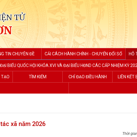
IỆN TỬ
ƠN
G TIN CHUYÊN ĐỀ
CẢI CÁCH HÀNH CHÍNH - CHUYỂN ĐỔI SỐ
HỖ 
ĐẠI BIỂU QUỐC HỘI KHÓA XVI VÀ ĐẠI BIỂU HĐND CÁC CẤP NHIỆM KỲ 202
G TẠO
TÌM KIẾM
CHỈ ĐẠO ĐIỀU HÀNH
LIÊN KẾT
 tác xã năm 2026