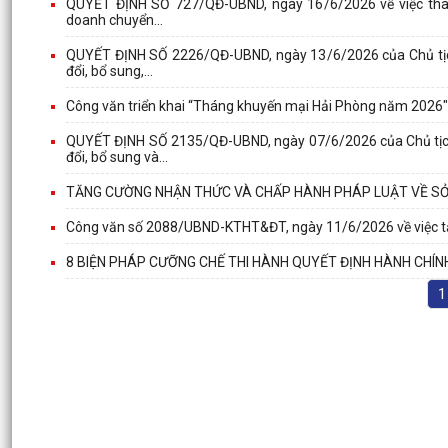
QUYẾT ĐỊNH SỐ 727/QĐ-UBND, ngày 16/6/2026 về việc thành 
doanh chuyển...
QUYẾT ĐỊNH SỐ 2226/QĐ-UBND, ngày 13/6/2026 của Chủ tịch
đổi, bổ sung,...
Công văn triển khai “Tháng khuyến mại Hải Phòng năm 2026"
QUYẾT ĐỊNH SỐ 2135/QĐ-UBND, ngày 07/6/2026 của Chủ tịch
đổi, bổ sung và...
TĂNG CƯỜNG NHẬN THỨC VÀ CHẤP HÀNH PHÁP LUẬT VỀ SỞ
Công văn số 2088/UBND-KTHT&ĐT, ngày 11/6/2026 về việc tăn
8 BIỆN PHÁP CƯỠNG CHẾ THI HÀNH QUYẾT ĐỊNH HÀNH CHÍN
1