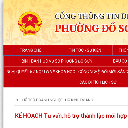
CỔNG THÔNG TIN Đ
PHƯỜNG ĐỒ S
TRANG CHỦ
TIN TỨC - SỰ KIỆN
THÔN
BÌNH DÂN HỌC VỤ SỐ PHƯỜNG ĐỒ SƠN
BẦU CỬ 
NGHỊ QUYẾT 57-NQ/TW VỀ KHOA HỌC - CÔNG NGHỆ, ĐỔI MỚI, SÁN
CÁC DI TÍCH LỊCH SỬ
HỖ TRỢ DOANH NGHIỆP - HỘ KINH DOANH
KẾ HOẠCH Tư vấn, hỗ trợ thành lập mới hợp