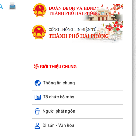
GIỚI THIỆU CHUNG
Thông tin chung
LUẬT CHUYỂN ĐỔI SỐ NĂM 2025 – BƯỚC TIẾN
Tổ chức bộ máy
QUAN TRỌNG TRONG XÂY DỰNG QUỐC GIA SỐ
Người phát ngôn
NGHỊ ĐỊNH SỐ 309/2026/NĐ-CP, ngày
05/8/2026 sửa đổi, bổ sung một số điều của
Nghị định số...
Di sản - Văn hóa