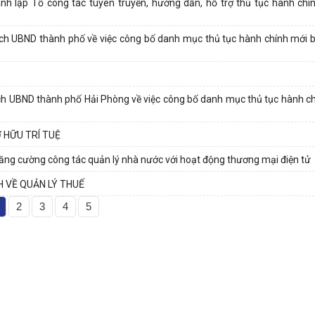
lập Tổ công tác tuyên truyền, hướng dẫn, hỗ trợ thủ tục hành chín
 UBND thành phố về việc công bố danh mục thủ tục hành chính mới 
 UBND thành phố Hải Phòng về việc công bố danh mục thủ tục hành c
 HỮU TRÍ TUỆ
g cường công tác quản lý nhà nước với hoạt động thương mại điện tử
H VỀ QUẢN LÝ THUẾ
2
3
4
5