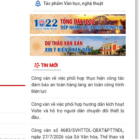
QUYẾT ĐỊNH SỐ 2917/QĐ-UBND, ngày
Tác phẩm Văn học, nghệ thuật
25/7/2026 của UBND thành phố Ban hành Bộ
tiêu chí thực hiện Đề án...
Chung kết Hội thi lực lượng tham gia bảo vệ an
ninh, trật tự ở cơ sở giỏi toàn quốc (lần thứ 1)
năm...
Nghị quyết số 23/2026/NQ-HĐND ngày
28/7/2026 của Hội đồng nhân dân thành phố
TIN MỚI
Hải Phòng Quy định mức...
Công văn về việc phối hợp thực hiện công tác
đảm bảo an toàn hàng lang an toàn công trình
Điện lực
Công văn về việc phối hợp hướng dẫn kích hoạt
Volte và hỗ trợ người dân chuyển đổi thiết bị
đầu...
Công văn số 4683/SVHTTDL-QBXT&PTTNDL,
ngày 27/7/2026 của Sở Văn hóa, Thể thao và