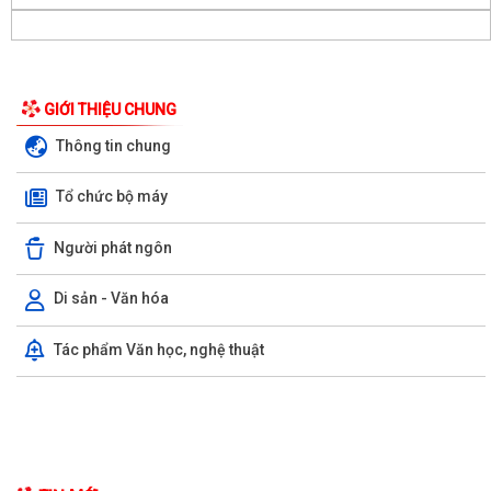
GIỚI THIỆU CHUNG
Thông tin chung
Tổ chức bộ máy
Người phát ngôn
Di sản - Văn hóa
LUẬT CHUYỂN ĐỔI SỐ NĂM 2025 – BƯỚC TIẾN QUAN TRỌNG TRONG
Tác phẩm Văn học, nghệ thuật
XÂY DỰNG QUỐC GIA SỐ
NGHỊ ĐỊNH SỐ 309/2026/NĐ-CP, ngày 05/8/2026 sửa đổi, bổ sung
một số điều của Nghị định số...
QUYẾT ĐỊNH SỐ 2917/QĐ-UBND, ngày 25/7/2026 của UBND thành