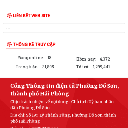
KẾ HOẠCH SỐ 259/KH-UBND, ngày 13/7/2026 của UBND thành phố
ban hành Kế hoạch hành động thực hiện...
THƯ VIỆN ẢNH
PHƯỜNG ĐỒ SƠN THAM DỰ HỘI NGHỊ TOÀN QUỐC NGHIÊN CỨU, HỌC
TẬP, QUÁN TRIỆT VÀ TRIỂN KHAI THỰC HIỆN...
Công văn 3616/STP-PBGDPL, ngày 28/7/2026 của Sở Tư pháp thành
phố về việc khai thác tài liệu số...
LUẬT SỐ 122/2025/QH15 LUẬT THƯƠNG MẠI ĐIỆN TỬ
Công văn số 2612/UBNd-KT, ngày 27/7/2026 về việc triển khai thực
hiện Kế hoạch số 247/KH-UBND ngày...
KẾ HOẠCH SỐ 247/KH-UBND, ngày 04/7/2026 Về việc triển khai thi
hành Luật Thương mại điện tử
KẾ HOẠCH SỐ 249/KH-UBND, ngày 06/7/2026 về triển khai thực hiện
Nghị quyết số 88/NQ-CP ngày...