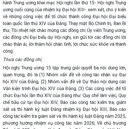
hành Trung ương khai mạc Hội nghị lần thứ 15- Hội nghị Trung
ương cuối cùng của nhiệm kỳ Đại hội XIII- xem xét, cho ý kiến
về những công việc để tổ chức thành công Đại hội Đại biểu
toàn quốc lần thứ XIV của Đảng. Thay mặt Bộ Chính trị, Ban Bí
thư, Tôi nhiệt liệt chào mừng các đồng chí Ủy viên Trung ương,
các đồng chí Đại biểu dự Hội nghị, xin gửi tới các đồng chí lời
chào thân ái, lời thăm hỏi chân tình, lời chúc sức khỏe và thành
công.
Thưa các đồng chí,
Hội nghị Trung ương
15
tập trung giải quyết ba nội dung lớn,
quan trọng, đó là
(1)
Nhóm vấn đề về công tác nhân sự Đại
hội XIV của Đảng,
(2)
Nhóm vấn đề về Dự thảo nội dung các
Văn kiện trình Đại hội XIV của Đảng,
(3)
Các công việc để tổ
chức Đại hội lần thứ XIV của Đảng như: Quy chế làm việc, Quy
chế bầu cử tại Đại hội XIV; Báo cáo công tác kiểm tra, giám
sát và thi hành kỷ luật Đảng nhiệm kỳ Đại hội XIII; Báo cáo
công tác kiểm tra giám sát và thi hành kỷ luật Đảng năm 2025,
phương hướng nhiệm vụ công tác năm 2026; Về chủ trương