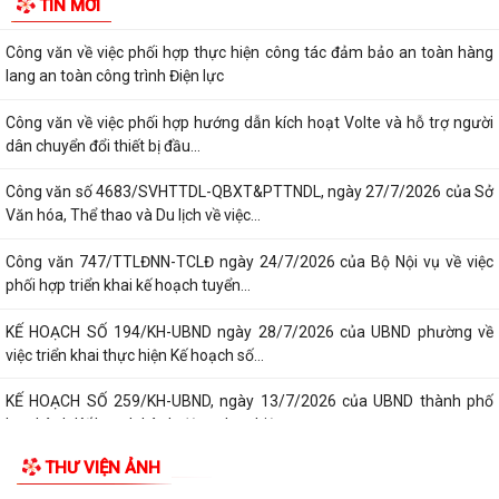
phố Ban hành Bộ tiêu chí thực hiện Đề án...
Chung kết Hội thi lực lượng tham gia bảo vệ an ninh, trật tự ở cơ sở giỏi
toàn quốc (lần thứ 1) năm...
Nghị quyết số 23/2026/NQ-HĐND ngày 28/7/2026 của Hội đồng nhân
TIN MỚI
dân thành phố Hải Phòng Quy định mức...
Công văn về việc phối hợp thực hiện công tác đảm bảo an toàn hàng
lang an toàn công trình Điện lực
Công văn về việc phối hợp hướng dẫn kích hoạt Volte và hỗ trợ người
dân chuyển đổi thiết bị đầu...
Công văn số 4683/SVHTTDL-QBXT&PTTNDL, ngày 27/7/2026 của Sở
Văn hóa, Thể thao và Du lịch về việc...
Công văn 747/TTLĐNN-TCLĐ ngày 24/7/2026 của Bộ Nội vụ về việc
phối hợp triển khai kế hoạch tuyển...
KẾ HOẠCH SỐ 194/KH-UBND ngày 28/7/2026 của UBND phường về
việc triển khai thực hiện Kế hoạch số...