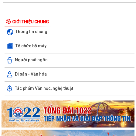
GIỚI THIỆU CHUNG
Thông tin chung
Tổ chức bộ máy
Người phát ngôn
Di sản - Văn hóa
THÔNG TƯ 24/2026/VBHT-TT-BTC ngày 05/8/2026 Quy định về hồ sơ,
Tác phẩm Văn học, nghệ thuật
thủ tục quản lý thuế đối với hộ kinh...
CHỈ THỊ 07-CT/TW, ngày 13/7/2026 của Bộ Chính trị về "Đẩy mạnh
học tập, thực hành tư tưởng, đạo...
Công văn về việc hướng dẫn thực hiện nghi thức Quốc tang đối với lễ
tang đồng chí Xay-xổm-phon...