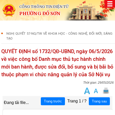
CỔNG THÔNG TIN ĐIỆN TỬ
PHƯỜNG ĐỒ SƠN
NGHỊ QUYẾT 57-NQ/TW VỀ KHOA HỌC - CÔNG NGHỆ, ĐỔI MỚI, SÁNG
TẠO
QUYẾT ĐỊNH số 1732/QĐ-UBND, ngày 06/5/2026
về việc công bố Danh mục thủ tục hành chính
mới ban hành, được sửa đổi, bổ sung và bị bãi bỏ
thuộc phạm vi chức năng quản lý của Sở Nội vụ
29/05/2026