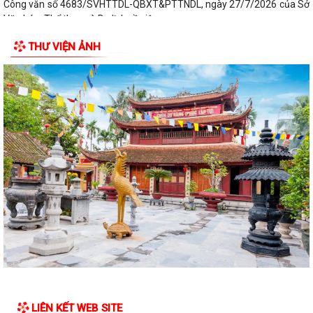
Công văn số 4683/SVHTTDL-QBXT&PTTNDL, ngày 27/7/2026 của Sở
Văn hóa, Thể thao và Du lịch về việc...
THƯ VIỆN ẢNH
Công văn 747/TTLĐNN-TCLĐ ngày 24/7/2026 của Bộ Nội vụ về việc
phối hợp triển khai kế hoạch tuyển...
KẾ HOẠCH SỐ 194/KH-UBND ngày 28/7/2026 của UBND phường về
việc triển khai thực hiện Kế hoạch số...
KẾ HOẠCH SỐ 259/KH-UBND, ngày 13/7/2026 của UBND thành phố
ban hành Kế hoạch hành động thực hiện...
PHƯỜNG ĐỒ SƠN THAM DỰ HỘI NGHỊ TOÀN QUỐC NGHIÊN CỨU, HỌC
TẬP, QUÁN TRIỆT VÀ TRIỂN KHAI THỰC HIỆN...
Công văn 3616/STP-PBGDPL, ngày 28/7/2026 của Sở Tư pháp thành
phố về việc khai thác tài liệu số...
LUẬT SỐ 122/2025/QH15 LUẬT THƯƠNG MẠI ĐIỆN TỬ
Công văn số 2612/UBNd-KT, ngày 27/7/2026 về việc triển khai thực
LIÊN KẾT WEB SITE
hiện Kế hoạch số 247/KH-UBND ngày...