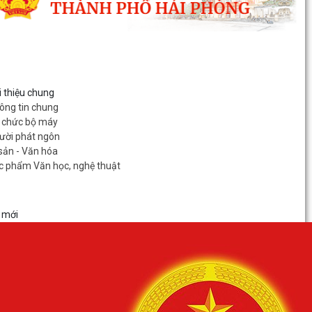
i thiệu chung
ông tin chung
 chức bộ máy
ười phát ngôn
 sản - Văn hóa
c phẩm Văn học, nghệ thuật