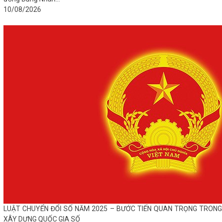
10/08/2026
LUẬT CHUYỂN ĐỔI SỐ NĂM 2025 – BƯỚC TIẾN QUAN TRỌNG TRONG
XÂY DỰNG QUỐC GIA SỐ