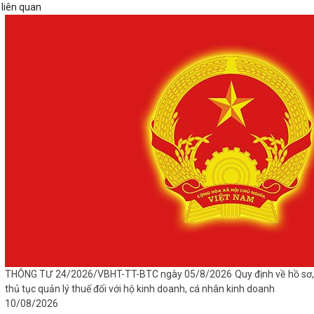
 liên quan
THÔNG TƯ 24/2026/VBHT-TT-BTC ngày 05/8/2026 Quy định về hồ sơ,
thủ tục quản lý thuế đối với hộ kinh doanh, cá nhân kinh doanh
10/08/2026