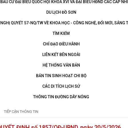
BẦU CỬ ĐẠI BIỂU QUỐC HỘI KHÓA XVI VÀ ĐẠI BIỂU HĐND CÁC CẤP NHI
DU LỊCH ĐỒ SƠN
NGHỊ QUYẾT 57-NQ/TW VỀ KHOA HỌC - CÔNG NGHỆ, ĐỔI MỚI, SÁNG 
TÌM KIẾM
CHỈ ĐẠO ĐIỀU HÀNH
LIÊN KẾT BÊN NGOÀI
HỆ THỐNG VĂN BẢN
BẢN TIN SINH HOẠT CHI BỘ
CÁC DI TÍCH LỊCH SỬ
THÔNG TIN ĐƯỜNG DÂY NÓNG
TIẾP CẬN THÔNG TIN
UYẾT ĐỊNH số 1857/QĐ-UBND, ngày 20/5/2026