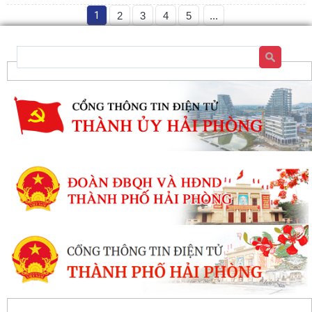
1
2
3
4
5
...