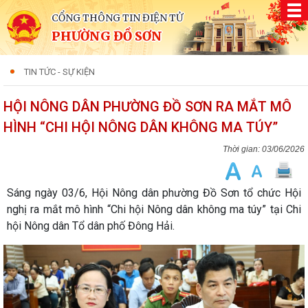
CỔNG THÔNG TIN ĐIỆN TỬ
PHƯỜNG ĐỒ SƠN
TIN TỨC - SỰ KIỆN
HỘI NÔNG DÂN PHƯỜNG ĐỒ SƠN RA MẮT MÔ
HÌNH “CHI HỘI NÔNG DÂN KHÔNG MA TÚY”
03/06/2026
Sáng ngày 03/6, Hội Nông dân phường Đồ Sơn tổ chức Hội
nghị ra mắt mô hình “Chi hội Nông dân không ma túy” tại Chi
hội Nông dân Tổ dân phố Đông Hải.