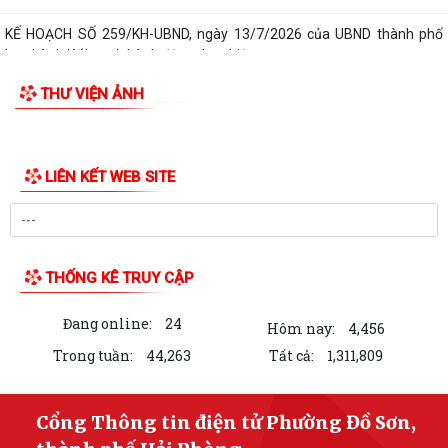
KẾ HOẠCH SỐ 259/KH-UBND, ngày 13/7/2026 của UBND thành phố
ban hành Kế hoạch hành động thực hiện...
THƯ VIỆN ẢNH
PHƯỜNG ĐỒ SƠN THAM DỰ HỘI NGHỊ TOÀN QUỐC NGHIÊN CỨU, HỌC
TẬP, QUÁN TRIỆT VÀ TRIỂN KHAI THỰC HIỆN...
Công văn 3616/STP-PBGDPL, ngày 28/7/2026 của Sở Tư pháp thành
phố về việc khai thác tài liệu số...
LUẬT SỐ 122/2025/QH15 LUẬT THƯƠNG MẠI ĐIỆN TỬ
Công văn số 2612/UBNd-KT, ngày 27/7/2026 về việc triển khai thực
hiện Kế hoạch số 247/KH-UBND ngày...
KẾ HOẠCH SỐ 247/KH-UBND, ngày 04/7/2026 Về việc triển khai thi
hành Luật Thương mại điện tử
KẾ HOẠCH SỐ 249/KH-UBND, ngày 06/7/2026 về triển khai thực hiện
Nghị quyết số 88/NQ-CP ngày...