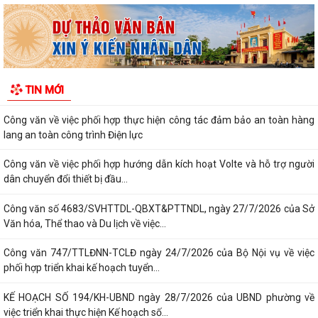
phố Ban hành Bộ tiêu chí thực hiện Đề án...
Chung kết Hội thi lực lượng tham gia bảo vệ an ninh, trật tự ở cơ sở giỏi
toàn quốc (lần thứ 1) năm...
Nghị quyết số 23/2026/NQ-HĐND ngày 28/7/2026 của Hội đồng nhân
TIN MỚI
dân thành phố Hải Phòng Quy định mức...
Công văn về việc phối hợp thực hiện công tác đảm bảo an toàn hàng
lang an toàn công trình Điện lực
Công văn về việc phối hợp hướng dẫn kích hoạt Volte và hỗ trợ người
dân chuyển đổi thiết bị đầu...
Công văn số 4683/SVHTTDL-QBXT&PTTNDL, ngày 27/7/2026 của Sở
Văn hóa, Thể thao và Du lịch về việc...
Công văn 747/TTLĐNN-TCLĐ ngày 24/7/2026 của Bộ Nội vụ về việc
phối hợp triển khai kế hoạch tuyển...
KẾ HOẠCH SỐ 194/KH-UBND ngày 28/7/2026 của UBND phường về
việc triển khai thực hiện Kế hoạch số...