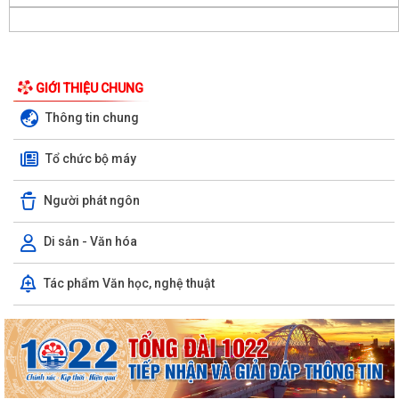
GIỚI THIỆU CHUNG
Thông tin chung
Tổ chức bộ máy
Người phát ngôn
Di sản - Văn hóa
LUẬT CHUYỂN ĐỔI SỐ NĂM 2025 – BƯỚC TIẾN QUAN TRỌNG TRONG
Tác phẩm Văn học, nghệ thuật
XÂY DỰNG QUỐC GIA SỐ
NGHỊ ĐỊNH SỐ 309/2026/NĐ-CP, ngày 05/8/2026 sửa đổi, bổ sung
một số điều của Nghị định số...
QUYẾT ĐỊNH SỐ 2917/QĐ-UBND, ngày 25/7/2026 của UBND thành