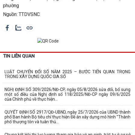
phường
Nguồn: TTDVSNC
TIN LIÊN QUAN
LUẬT CHUYỂN ĐỔI SỐ NĂM 2025 – BƯỚC TIẾN QUAN TRỌNG
TRONG XÂY DỰNG QUỐC GIA SỐ
NGHỊ ĐỊNH SỐ 309/2026/NĐ-CP, ngày 05/8/2026 sửa đổi, bổ sung
một số điều của Nghị định số 118/2025/NĐ-CP ngày 09/6/2025
của Chính phủ về thực hiện...
QUYẾT ĐỊNH SỐ 2917/QĐ-UBND, ngày 25/7/2026 của UBND thành
phố Ban hành Bộ tiêu chí thực hiện Đề án xây dựng mô hình "Thành
phố thượng tôn và tuân thủ...
Chung kết Hội thi lực lượng tham gia bảo vệ an ninh, trật tự ở cơ sở