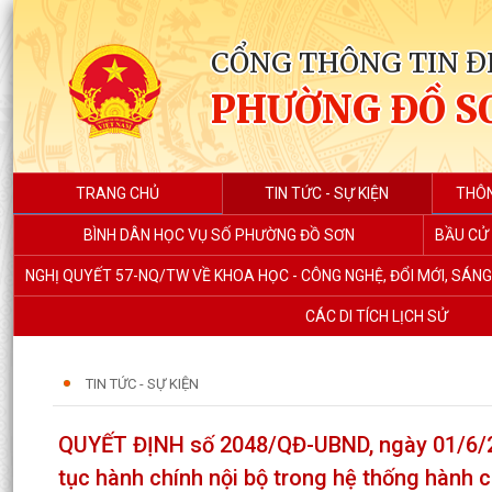
CỔNG THÔNG TIN Đ
PHƯỜNG ĐỒ S
TRANG CHỦ
TIN TỨC - SỰ KIỆN
THÔN
BÌNH DÂN HỌC VỤ SỐ PHƯỜNG ĐỒ SƠN
BẦU CỬ 
NGHỊ QUYẾT 57-NQ/TW VỀ KHOA HỌC - CÔNG NGHỆ, ĐỔI MỚI, SÁN
CÁC DI TÍCH LỊCH SỬ
TIN TỨC - SỰ KIỆN
QUYẾT ĐỊNH số 2048/QĐ-UBND, ngày 01/6/20
tục hành chính nội bộ trong hệ thống hành