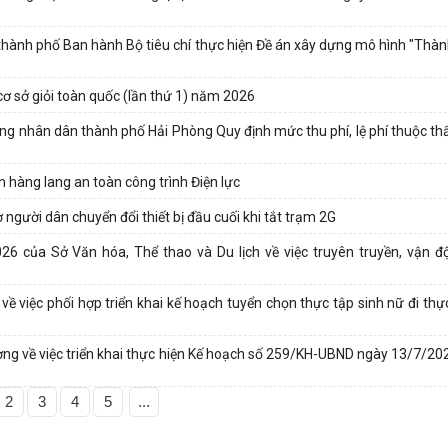
nh phố Ban hành Bộ tiêu chí thực hiện Đề án xây dựng mô hình "Thà
 cơ sở giỏi toàn quốc (lần thứ 1) năm 2026
g nhân dân thành phố Hải Phòng Quy định mức thu phí, lệ phí thuộc t
 hàng lang an toàn công trình Điện lực
 người dân chuyển đổi thiết bị đầu cuối khi tắt trạm 2G
ủa Sở Văn hóa, Thể thao và Du lịch về việc truyên truyền, vận độ
iệc phối hợp triển khai kế hoạch tuyển chọn thực tập sinh nữ đi thực
về việc triển khai thực hiện Kế hoạch số 259/KH-UBND ngày 13/7/20
2
3
4
5
...