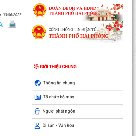
03/06/2026
GIỚI THIỆU CHUNG
Thông tin chung
LUẬT CHUYỂN ĐỔI SỐ NĂM 2025 – BƯỚC TIẾN
Tổ chức bộ máy
QUAN TRỌNG TRONG XÂY DỰNG QUỐC GIA SỐ
Người phát ngôn
NGHỊ ĐỊNH SỐ 309/2026/NĐ-CP, ngày
05/8/2026 sửa đổi, bổ sung một số điều của
Nghị định số...
Di sản - Văn hóa