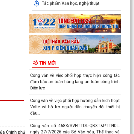
QUYẾT ĐỊNH SỐ 2917/QĐ-UBND, ngày
Tác phẩm Văn học, nghệ thuật
25/7/2026 của UBND thành phố Ban hành Bộ
tiêu chí thực hiện Đề án...
Chung kết Hội thi lực lượng tham gia bảo vệ an
ninh, trật tự ở cơ sở giỏi toàn quốc (lần thứ 1)
năm...
Nghị quyết số 23/2026/NQ-HĐND ngày
28/7/2026 của Hội đồng nhân dân thành phố
TIN MỚI
Hải Phòng Quy định mức...
Công văn về việc phối hợp thực hiện công tác
đảm bảo an toàn hàng lang an toàn công trình
Điện lực
Công văn về việc phối hợp hướng dẫn kích hoạt
Volte và hỗ trợ người dân chuyển đổi thiết bị
đầu...
Công văn số 4683/SVHTTDL-QBXT&PTTNDL,
ngày 27/7/2026 của Sở Văn hóa, Thể thao và
của Chính phủ