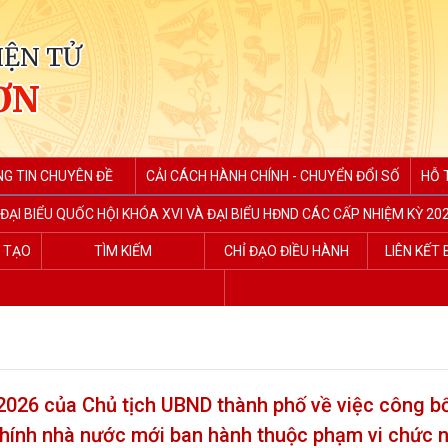
IỆN TỬ
ƠN
G TIN CHUYÊN ĐỀ
CẢI CÁCH HÀNH CHÍNH - CHUYỂN ĐỔI SỐ
HỖ 
ĐẠI BIỂU QUỐC HỘI KHÓA XVI VÀ ĐẠI BIỂU HĐND CÁC CẤP NHIỆM KỲ 202
G TẠO
TÌM KIẾM
CHỈ ĐẠO ĐIỀU HÀNH
LIÊN KẾT
26 của Chủ tịch UBND thành phố về việc công bố
 chính nhà nước mới ban hành thuộc phạm vi chức 