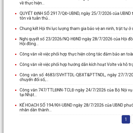
về thực hiện...
QUYẾT ĐỊNH SỐ 2917/QĐ-UBND, ngày 25/7/2026 của UBND thà
tôn và tuân thủ...
Chung kết Hội thi lực lượng tham gia bảo vệ an ninh, trật tự ở
Nghị quyết số 23/2026/NQ-HĐND ngày 28/7/2026 của Hội đồn
Hội đồng...
Công văn về việc phối hợp thực hiện công tác đảm bảo an toàn
Công văn về việc phối hợp hướng dẫn kích hoạt Volte và hỗ trợ
Công văn số 4683/SVHTTDL-QBXT&PTTNDL, ngày 27/7/2026 c
chuyển đổi số,...
Công văn 747/TTLĐNN-TCLĐ ngày 24/7/2026 của Bộ Nội vụ về v
tại Nhật...
KẾ HOẠCH SỐ 194/KH-UBND ngày 28/7/2026 của UBND phường 
nhân dân thành...
1