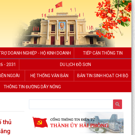
TRỢ DOANH NGHIỆP - HỘ KINH DOANH
TIẾP CẬN THÔNG TIN
6 - 2031
DU LỊCH ĐỒ SƠN
 BÊN NGOÀI
HỆ THỐNG VĂN BẢN
BẢN TIN SINH HOẠT CHI BỘ
THÔNG TIN ĐƯỜNG DÂY NÓNG
 thủ
năng