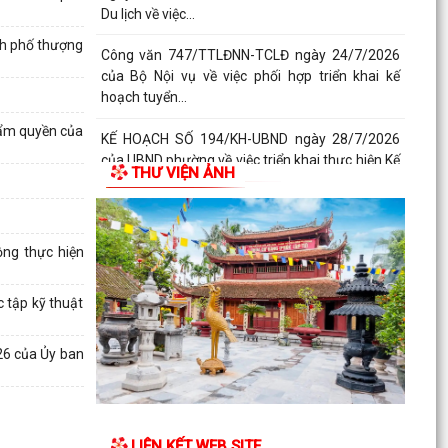
Du lịch về việc...
nh phố thượng
Công văn 747/TTLĐNN-TCLĐ ngày 24/7/2026
của Bộ Nội vụ về việc phối hợp triển khai kế
hoạch tuyển...
hẩm quyền của
KẾ HOẠCH SỐ 194/KH-UBND ngày 28/7/2026
của UBND phường về việc triển khai thực hiện Kế
THƯ VIỆN ẢNH
hoạch số...
KẾ HOẠCH SỐ 259/KH-UBND, ngày 13/7/2026
của UBND thành phố ban hành Kế hoạch hành
ng thực hiện
động thực hiện...
 tập kỹ thuật
PHƯỜNG ĐỒ SƠN THAM DỰ HỘI NGHỊ TOÀN
QUỐC NGHIÊN CỨU, HỌC TẬP, QUÁN TRIỆT VÀ
TRIỂN KHAI THỰC HIỆN...
26 của Ủy ban
Công văn 3616/STP-PBGDPL, ngày 28/7/2026
của Sở Tư pháp thành phố về việc khai thác tài
liệu số...
LIÊN KẾT WEB SITE