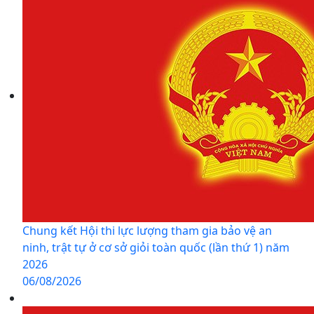
Chung kết Hội thi lực lượng tham gia bảo vệ an
ninh, trật tự ở cơ sở giỏi toàn quốc (lần thứ 1) năm
2026
06/08/2026