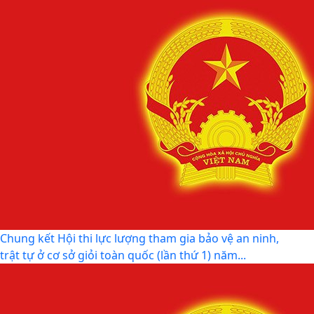
QUYẾT ĐỊNH SỐ 2917/QĐ-UBND, ngày 25/7/2026 của
UBND thành phố Ban hành Bộ tiêu chí thực hiện Đề án...