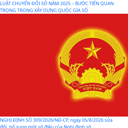
LUẬT CHUYỂN ĐỔI SỐ NĂM 2025 – BƯỚC TIẾN QUAN
TRỌNG TRONG XÂY DỰNG QUỐC GIA SỐ