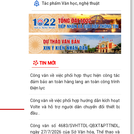
QUYẾT ĐỊNH SỐ 2917/QĐ-UBND, ngày
Tác phẩm Văn học, nghệ thuật
25/7/2026 của UBND thành phố Ban hành Bộ
tiêu chí thực hiện Đề án...
Chung kết Hội thi lực lượng tham gia bảo vệ an
ninh, trật tự ở cơ sở giỏi toàn quốc (lần thứ 1)
năm...
Nghị quyết số 23/2026/NQ-HĐND ngày
28/7/2026 của Hội đồng nhân dân thành phố
TIN MỚI
Hải Phòng Quy định mức...
Công văn về việc phối hợp thực hiện công tác
đảm bảo an toàn hàng lang an toàn công trình
Điện lực
Công văn về việc phối hợp hướng dẫn kích hoạt
Volte và hỗ trợ người dân chuyển đổi thiết bị
đầu...
Công văn số 4683/SVHTTDL-QBXT&PTTNDL,
ngày 27/7/2026 của Sở Văn hóa, Thể thao và