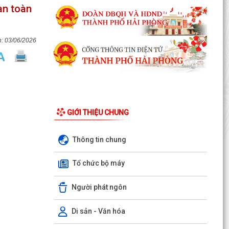
an toàn
03/06/2026
GIỚI THIỆU CHUNG
Thông tin chung
LUẬT CHUYỂN ĐỔI SỐ NĂM 2025 – BƯỚC TIẾN
Tổ chức bộ máy
QUAN TRỌNG TRONG XÂY DỰNG QUỐC GIA SỐ
Người phát ngôn
NGHỊ ĐỊNH SỐ 309/2026/NĐ-CP, ngày
05/8/2026 sửa đổi, bổ sung một số điều của
Nghị định số...
Di sản - Văn hóa