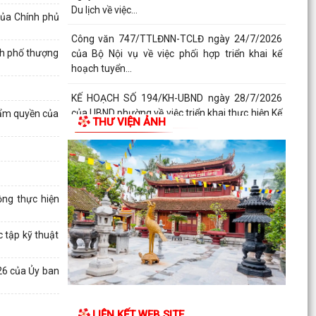
Du lịch về việc...
của Chính phủ
Công văn 747/TTLĐNN-TCLĐ ngày 24/7/2026
nh phố thượng
của Bộ Nội vụ về việc phối hợp triển khai kế
hoạch tuyển...
KẾ HOẠCH SỐ 194/KH-UBND ngày 28/7/2026
của UBND phường về việc triển khai thực hiện Kế
hẩm quyền của
THƯ VIỆN ẢNH
hoạch số...
KẾ HOẠCH SỐ 259/KH-UBND, ngày 13/7/2026
của UBND thành phố ban hành Kế hoạch hành
động thực hiện...
ng thực hiện
PHƯỜNG ĐỒ SƠN THAM DỰ HỘI NGHỊ TOÀN
QUỐC NGHIÊN CỨU, HỌC TẬP, QUÁN TRIỆT VÀ
 tập kỹ thuật
TRIỂN KHAI THỰC HIỆN...
26 của Ủy ban
Công văn 3616/STP-PBGDPL, ngày 28/7/2026
của Sở Tư pháp thành phố về việc khai thác tài
liệu số...
LIÊN KẾT WEB SITE