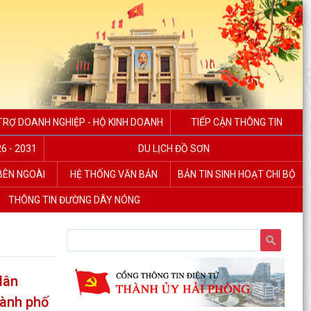
TRỢ DOANH NGHIỆP - HỘ KINH DOANH
TIẾP CẬN THÔNG TIN
6 - 2031
DU LỊCH ĐỒ SƠN
 BÊN NGOÀI
HỆ THỐNG VĂN BẢN
BẢN TIN SINH HOẠT CHI BỘ
THÔNG TIN ĐƯỜNG DÂY NÓNG
dân
hành phố