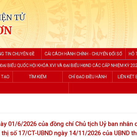
IỆN TỬ
ƠN
G TIN CHUYÊN ĐỀ
CẢI CÁCH HÀNH CHÍNH - CHUYỂN ĐỔI SỐ
HỖ 
ĐẠI BIỂU QUỐC HỘI KHÓA XVI VÀ ĐẠI BIỂU HĐND CÁC CẤP NHIỆM KỲ 202
G TẠO
TÌM KIẾM
CHỈ ĐẠO ĐIỀU HÀNH
LIÊN KẾT
01/6/2026 của đồng chí Chủ tịch Uỷ ban nhân 
Chỉ thị số 17/CT-UBND ngày 14/11/2026 của UBND t