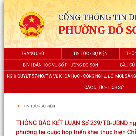
CỔNG THÔNG TIN Đ
PHƯỜNG ĐỒ S
TRANG CHỦ
TIN TỨC - SỰ KIỆN
THÔN
BÌNH DÂN HỌC VỤ SỐ PHƯỜNG ĐỒ SƠN
BẦU CỬ 
NGHỊ QUYẾT 57-NQ/TW VỀ KHOA HỌC - CÔNG NGHỆ, ĐỔI MỚI, SÁN
CÁC DI TÍCH LỊCH SỬ
TIN TỨC - SỰ KIỆN
THÔNG BÁO KẾT LUẬN Số 239/TB-UBND ngày 
phường tại cuộc họp triển khai thực hiện 