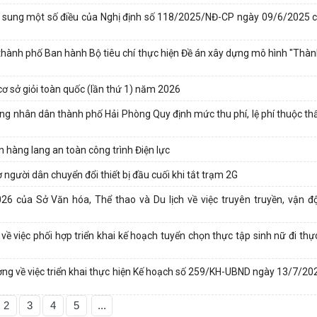
 sung một số điều của Nghị định số 118/2025/NĐ-CP ngày 09/6/2025 
nh phố Ban hành Bộ tiêu chí thực hiện Đề án xây dựng mô hình "Thà
 cơ sở giỏi toàn quốc (lần thứ 1) năm 2026
g nhân dân thành phố Hải Phòng Quy định mức thu phí, lệ phí thuộc t
 hàng lang an toàn công trình Điện lực
 người dân chuyển đổi thiết bị đầu cuối khi tắt trạm 2G
ủa Sở Văn hóa, Thể thao và Du lịch về việc truyên truyền, vận độ
iệc phối hợp triển khai kế hoạch tuyển chọn thực tập sinh nữ đi thực
về việc triển khai thực hiện Kế hoạch số 259/KH-UBND ngày 13/7/20
2
3
4
5
...