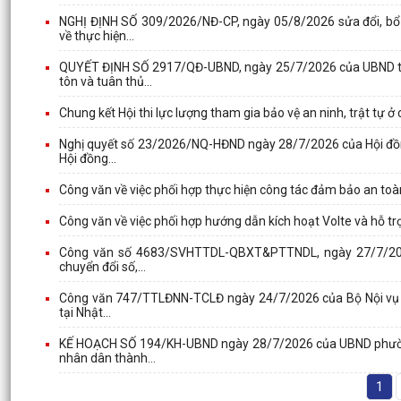
NGHỊ ĐỊNH SỐ 309/2026/NĐ-CP, ngày 05/8/2026 sửa đổi, bổ
về thực hiện...
QUYẾT ĐỊNH SỐ 2917/QĐ-UBND, ngày 25/7/2026 của UBND thà
tôn và tuân thủ...
Chung kết Hội thi lực lượng tham gia bảo vệ an ninh, trật tự ở
Nghị quyết số 23/2026/NQ-HĐND ngày 28/7/2026 của Hội đồn
Hội đồng...
Công văn về việc phối hợp thực hiện công tác đảm bảo an toàn
Công văn về việc phối hợp hướng dẫn kích hoạt Volte và hỗ trợ
Công văn số 4683/SVHTTDL-QBXT&PTTNDL, ngày 27/7/2026 c
chuyển đổi số,...
Công văn 747/TTLĐNN-TCLĐ ngày 24/7/2026 của Bộ Nội vụ về v
tại Nhật...
KẾ HOẠCH SỐ 194/KH-UBND ngày 28/7/2026 của UBND phường 
nhân dân thành...
1