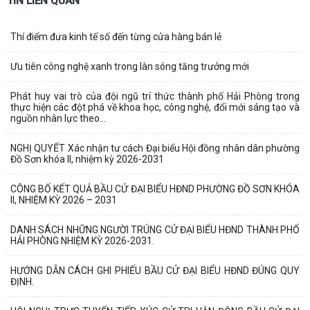
TIN LIÊN QUAN
Thí điểm đưa kinh tế số đến từng cửa hàng bán lẻ
Ưu tiên công nghệ xanh trong làn sóng tăng trưởng mới
Phát huy vai trò của đội ngũ trí thức thành phố Hải Phòng trong
thực hiện các đột phá về khoa học, công nghệ, đổi mới sáng tạo và
nguồn nhân lực theo...
NGHỊ QUYẾT Xác nhận tư cách Đại biểu Hội đồng nhân dân phường
Đồ Sơn khóa II, nhiệm kỳ 2026-2031
CÔNG BỐ KẾT QUẢ BẦU CỬ ĐẠI BIỂU HĐND PHƯỜNG ĐỒ SƠN KHÓA
II, NHIỆM KỲ 2026 – 2031
DANH SÁCH NHỮNG NGƯỜI TRÚNG CỬ ĐẠI BIỂU HĐND THÀNH PHỐ
HẢI PHÒNG NHIỆM KỲ 2026-2031.
HƯỚNG DẪN CÁCH GHI PHIẾU BẦU CỬ ĐẠI BIỂU HĐND ĐÚNG QUY
ĐỊNH.