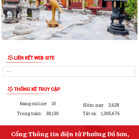
hiện Kế hoạch số 247/KH-UBND ngày...
KẾ HOẠCH SỐ 247/KH-UBND, ngày 04/7/2026 Về việc triển khai thi
hành Luật Thương mại điện tử
KẾ HOẠCH SỐ 249/KH-UBND, ngày 06/7/2026 về triển khai thực hiện
Nghị quyết số 88/NQ-CP ngày...
KẾ HOẠCH SỐ 191/KH-UBND, ngày 24/7/2026 của UBND phường về
LIÊN KẾT WEB SITE
triển khai thực hiện Kế hoạch số...
QUYẾT ĐỊNH SỐ 2782/QĐ-UBND, ngày 21/7/2026 của UBND thành
phố về việc công bố danh mục thủ tục hành...
THỐNG KÊ TRUY CẬP
KẾ HOẠCH SỐ 267/KH-UBND, ngày 15/7/2026 của UBND thành phố về
triển khai thực hiện Quyết định số...
Đang online:
10
Hôm nay:
3,628
QUYẾT ĐỊNH SỐ 840/QĐ-TTg, ngày 13/5/2026 của Chính phủ phê
Trong tuần:
38,130
Tất cả:
1,305,676
duyệt Chương trình phát triển công...
Công văn số 2593/UBND-KT, ngày 24/7/2026 của UBND phường Đồ
Cổng Thông tin điện tử Phường Đồ Sơn,
Sơn về việc triển khai thực hiện Kế...