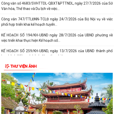
Công văn số 4683/SVHTTDL-QBXT&PTTNDL, ngày 27/7/2026 của Sở
Văn hóa, Thể thao và Du lịch về việc...
Công văn 747/TTLĐNN-TCLĐ ngày 24/7/2026 của Bộ Nội vụ về việc
phối hợp triển khai kế hoạch tuyển...
KẾ HOẠCH SỐ 194/KH-UBND ngày 28/7/2026 của UBND phường về
việc triển khai thực hiện Kế hoạch số...
KẾ HOẠCH SỐ 259/KH-UBND, ngày 13/7/2026 của UBND thành phố
ban hành Kế hoạch hành động thực hiện...
THƯ VIỆN ẢNH
PHƯỜNG ĐỒ SƠN THAM DỰ HỘI NGHỊ TOÀN QUỐC NGHIÊN CỨU, HỌC
TẬP, QUÁN TRIỆT VÀ TRIỂN KHAI THỰC HIỆN...
Công văn 3616/STP-PBGDPL, ngày 28/7/2026 của Sở Tư pháp thành
phố về việc khai thác tài liệu số...
LUẬT SỐ 122/2025/QH15 LUẬT THƯƠNG MẠI ĐIỆN TỬ
Công văn số 2612/UBNd-KT, ngày 27/7/2026 về việc triển khai thực