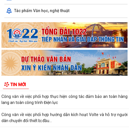
LUẬT CHUYỂN ĐỔI SỐ NĂM 2025 – BƯỚC TIẾN QUAN TRỌNG TRONG
Tác phẩm Văn học, nghệ thuật
XÂY DỰNG QUỐC GIA SỐ
NGHỊ ĐỊNH SỐ 309/2026/NĐ-CP, ngày 05/8/2026 sửa đổi, bổ sung
một số điều của Nghị định số...
QUYẾT ĐỊNH SỐ 2917/QĐ-UBND, ngày 25/7/2026 của UBND thành
phố Ban hành Bộ tiêu chí thực hiện Đề án...
Chung kết Hội thi lực lượng tham gia bảo vệ an ninh, trật tự ở cơ sở giỏi
toàn quốc (lần thứ 1) năm...
Nghị quyết số 23/2026/NQ-HĐND ngày 28/7/2026 của Hội đồng nhân
TIN MỚI
dân thành phố Hải Phòng Quy định mức...
Công văn về việc phối hợp thực hiện công tác đảm bảo an toàn hàng
lang an toàn công trình Điện lực
Công văn về việc phối hợp hướng dẫn kích hoạt Volte và hỗ trợ người
dân chuyển đổi thiết bị đầu...