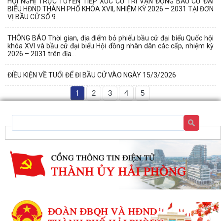
HỘI NGHỊ TRỰC TUYẾN TIẾP XÚC CỬ TRI VẬN ĐỘNG BẦU CỬ ĐẠI
BIỂU HĐND THÀNH PHỐ KHÓA XVII, NHIỆM KỲ 2026 – 2031 TẠI ĐƠN
VỊ BẦU CỬ SỐ 9
THÔNG BÁO Thời gian, địa điểm bỏ phiếu bầu cử đại biểu Quốc hội
khóa XVI và bầu cử đại biểu Hội đồng nhân dân các cấp, nhiệm kỳ
2026 – 2031 trên địa...
ĐIỀU KIỆN VỀ TUỔI ĐỂ ĐI BẦU CỬ VÀO NGÀY 15/3/2026
1
2
3
4
5