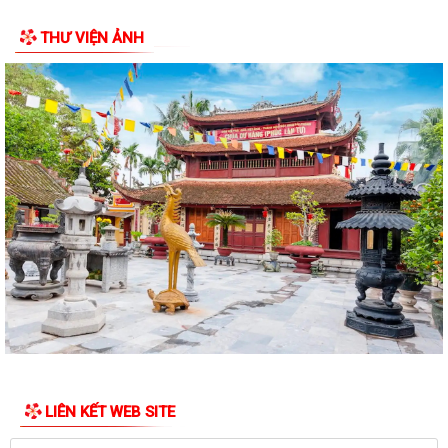
THƯ VIỆN ẢNH
PHƯỜNG ĐỒ SƠN THAM DỰ HỘI NGHỊ TOÀN QUỐC NGHIÊN CỨU, HỌC
TẬP, QUÁN TRIỆT VÀ TRIỂN KHAI THỰC HIỆN...
Công văn 3616/STP-PBGDPL, ngày 28/7/2026 của Sở Tư pháp thành
phố về việc khai thác tài liệu số...
LUẬT SỐ 122/2025/QH15 LUẬT THƯƠNG MẠI ĐIỆN TỬ
Công văn số 2612/UBNd-KT, ngày 27/7/2026 về việc triển khai thực
hiện Kế hoạch số 247/KH-UBND ngày...
KẾ HOẠCH SỐ 247/KH-UBND, ngày 04/7/2026 Về việc triển khai thi
hành Luật Thương mại điện tử
KẾ HOẠCH SỐ 249/KH-UBND, ngày 06/7/2026 về triển khai thực hiện
Nghị quyết số 88/NQ-CP ngày...
KẾ HOẠCH SỐ 191/KH-UBND, ngày 24/7/2026 của UBND phường về
LIÊN KẾT WEB SITE
triển khai thực hiện Kế hoạch số...