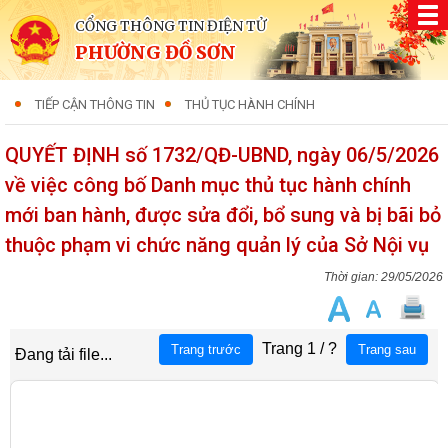
CỔNG THÔNG TIN ĐIỆN TỬ
PHƯỜNG ĐỒ SƠN
TIẾP CẬN THÔNG TIN
THỦ TỤC HÀNH CHÍNH
QUYẾT ĐỊNH số 1732/QĐ-UBND, ngày 06/5/2026
về việc công bố Danh mục thủ tục hành chính
mới ban hành, được sửa đổi, bổ sung và bị bãi bỏ
thuộc phạm vi chức năng quản lý của Sở Nội vụ
29/05/2026