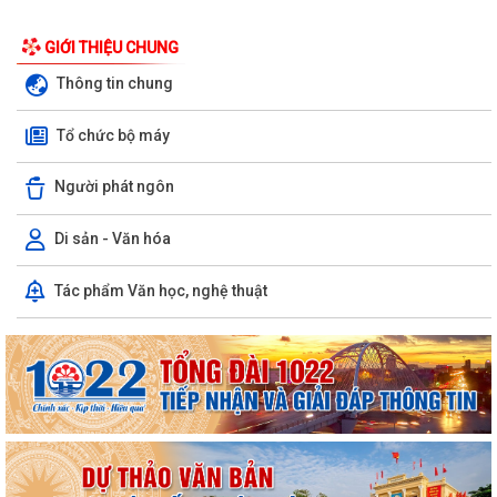
GIỚI THIỆU CHUNG
Thông tin chung
Tổ chức bộ máy
Người phát ngôn
Di sản - Văn hóa
LUẬT CHUYỂN ĐỔI SỐ NĂM 2025 – BƯỚC TIẾN QUAN TRỌNG TRONG
Tác phẩm Văn học, nghệ thuật
XÂY DỰNG QUỐC GIA SỐ
NGHỊ ĐỊNH SỐ 309/2026/NĐ-CP, ngày 05/8/2026 sửa đổi, bổ sung
một số điều của Nghị định số...
QUYẾT ĐỊNH SỐ 2917/QĐ-UBND, ngày 25/7/2026 của UBND thành
phố Ban hành Bộ tiêu chí thực hiện Đề án...
Chung kết Hội thi lực lượng tham gia bảo vệ an ninh, trật tự ở cơ sở giỏi