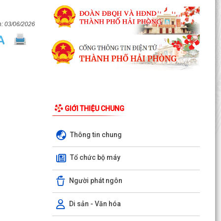
03/06/2026
GIỚI THIỆU CHUNG
Thông tin chung
Nghị quyết số 23/2026/NQ-HĐND ngày
28/7/2026 của Hội đồng nhân dân thành phố
Tổ chức bộ máy
Hải Phòng Quy định mức...
Người phát ngôn
Công văn về việc phối hợp thực hiện công tác
đảm bảo an toàn hàng lang an toàn công trình
Điện lực
Di sản - Văn hóa