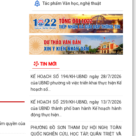
Công văn về việc phối hợp hướng dẫn kích hoạt
Tác phẩm Văn học, nghệ thuật
Volte và hỗ trợ người dân chuyển đổi thiết bị
đầu...
Công văn số 4683/SVHTTDL-QBXT&PTTNDL,
ngày 27/7/2026 của Sở Văn hóa, Thể thao và
Du lịch về việc...
Công văn 747/TTLĐNN-TCLĐ ngày 24/7/2026
của Bộ Nội vụ về việc phối hợp triển khai kế
TIN MỚI
hoạch tuyển...
KẾ HOẠCH SỐ 194/KH-UBND ngày 28/7/2026
của UBND phường về việc triển khai thực hiện Kế
hoạch số...
KẾ HOẠCH SỐ 259/KH-UBND, ngày 13/7/2026
của UBND thành phố ban hành Kế hoạch hành
động thực hiện...
hẩm quyền của
PHƯỜNG ĐỒ SƠN THAM DỰ HỘI NGHỊ TOÀN
QUỐC NGHIÊN CỨU, HỌC TẬP, QUÁN TRIỆT VÀ