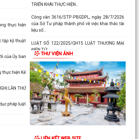
TRIỂN KHAI THỰC HIỆN...
Công văn 3616/STP-PBGDPL, ngày 28/7/2026
của Sở Tư pháp thành phố về việc khai thác tài
ng thực hiện
liệu số...
 tập kỹ thuật
LUẬT SỐ 122/2025/QH15 LUẬT THƯƠNG MẠI
ĐIỆN TỬ
THƯ VIỆN ẢNH
26 của Ủy ban
Công văn số 2612/UBNd-KT, ngày 27/7/2026 về
việc triển khai thực hiện Kế hoạch số 247/KH-
 thực hiện Kế
UBND ngày...
NGHỊ LẦN THỨ
KẾ HOẠCH SỐ 247/KH-UBND, ngày 04/7/2026
Về việc triển khai thi hành Luật Thương mại điện
tử
dục pháp luật
KẾ HOẠCH SỐ 249/KH-UBND, ngày 06/7/2026
về triển khai thực hiện Nghị quyết số 88/NQ-CP
ngày...
LIÊN KẾT WEB SITE