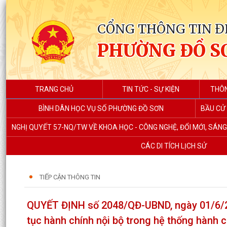
CỔNG THÔNG TIN Đ
PHƯỜNG ĐỒ S
TRANG CHỦ
TIN TỨC - SỰ KIỆN
THÔN
BÌNH DÂN HỌC VỤ SỐ PHƯỜNG ĐỒ SƠN
BẦU CỬ 
NGHỊ QUYẾT 57-NQ/TW VỀ KHOA HỌC - CÔNG NGHỆ, ĐỔI MỚI, SÁN
CÁC DI TÍCH LỊCH SỬ
TIẾP CẬN THÔNG TIN
QUYẾT ĐỊNH số 2048/QĐ-UBND, ngày 01/6/20
tục hành chính nội bộ trong hệ thống hành