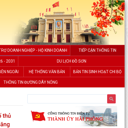
TRỢ DOANH NGHIỆP - HỘ KINH DOANH
TIẾP CẬN THÔNG TIN
6 - 2031
DU LỊCH ĐỒ SƠN
 BÊN NGOÀI
HỆ THỐNG VĂN BẢN
BẢN TIN SINH HOẠT CHI BỘ
THÔNG TIN ĐƯỜNG DÂY NÓNG
 thủ
năng