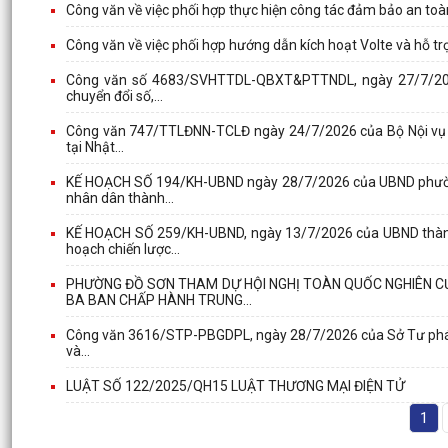
Công văn về việc phối hợp thực hiện công tác đảm bảo an toàn
Công văn về việc phối hợp hướng dẫn kích hoạt Volte và hỗ trợ
Công văn số 4683/SVHTTDL-QBXT&PTTNDL, ngày 27/7/2026 c
chuyển đổi số,...
Công văn 747/TTLĐNN-TCLĐ ngày 24/7/2026 của Bộ Nội vụ về v
tại Nhật...
KẾ HOẠCH SỐ 194/KH-UBND ngày 28/7/2026 của UBND phường 
nhân dân thành...
KẾ HOẠCH SỐ 259/KH-UBND, ngày 13/7/2026 của UBND thành 
hoạch chiến lược...
PHƯỜNG ĐỒ SƠN THAM DỰ HỘI NGHỊ TOÀN QUỐC NGHIÊN CỨU
BA BAN CHẤP HÀNH TRUNG...
Công văn 3616/STP-PBGDPL, ngày 28/7/2026 của Sở Tư pháp th
và...
LUẬT SỐ 122/2025/QH15 LUẬT THƯƠNG MẠI ĐIỆN TỬ
1