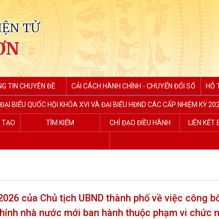
IỆN TỬ
ƠN
G TIN CHUYÊN ĐỀ
CẢI CÁCH HÀNH CHÍNH - CHUYỂN ĐỔI SỐ
HỖ 
ĐẠI BIỂU QUỐC HỘI KHÓA XVI VÀ ĐẠI BIỂU HĐND CÁC CẤP NHIỆM KỲ 202
G TẠO
TÌM KIẾM
CHỈ ĐẠO ĐIỀU HÀNH
LIÊN KẾT
26 của Chủ tịch UBND thành phố về việc công bố
 chính nhà nước mới ban hành thuộc phạm vi chức 