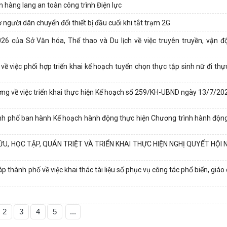
 hàng lang an toàn công trình Điện lực
 người dân chuyển đổi thiết bị đầu cuối khi tắt trạm 2G
ủa Sở Văn hóa, Thể thao và Du lịch về việc truyên truyền, vận độ
iệc phối hợp triển khai kế hoạch tuyển chọn thực tập sinh nữ đi thực
về việc triển khai thực hiện Kế hoạch số 259/KH-UBND ngày 13/7/20
phố ban hành Kế hoạch hành động thực hiện Chương trình hành động
, HỌC TẬP, QUÁN TRIỆT VÀ TRIỂN KHAI THỰC HIỆN NGHỊ QUYẾT HỘI 
ành phố về việc khai thác tài liệu số phục vụ công tác phổ biến, giáo 
2
3
4
5
...