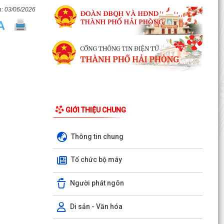
03/06/2026
GIỚI THIỆU CHUNG
Thông tin chung
LUẬT CHUYỂN ĐỔI SỐ NĂM 2025 – BƯỚC TIẾN
Tổ chức bộ máy
QUAN TRỌNG TRONG XÂY DỰNG QUỐC GIA SỐ
Người phát ngôn
NGHỊ ĐỊNH SỐ 309/2026/NĐ-CP, ngày
05/8/2026 sửa đổi, bổ sung một số điều của
Nghị định số...
Di sản - Văn hóa