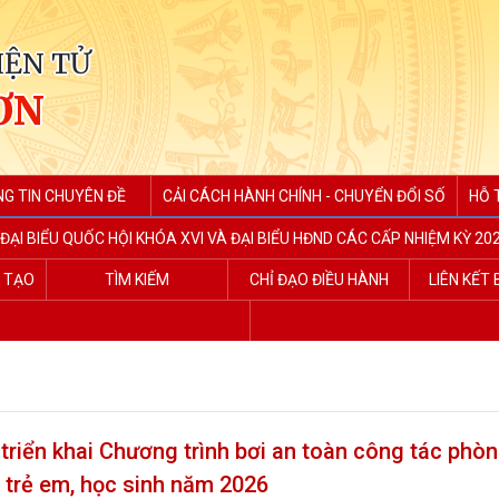
IỆN TỬ
ƠN
G TIN CHUYÊN ĐỀ
CẢI CÁCH HÀNH CHÍNH - CHUYỂN ĐỔI SỐ
HỖ 
ĐẠI BIỂU QUỐC HỘI KHÓA XVI VÀ ĐẠI BIỂU HĐND CÁC CẤP NHIỆM KỲ 202
G TẠO
TÌM KIẾM
CHỈ ĐẠO ĐIỀU HÀNH
LIÊN KẾT
riển khai Chương trình bơi an toàn công tác phòn
i trẻ em, học sinh năm 2026