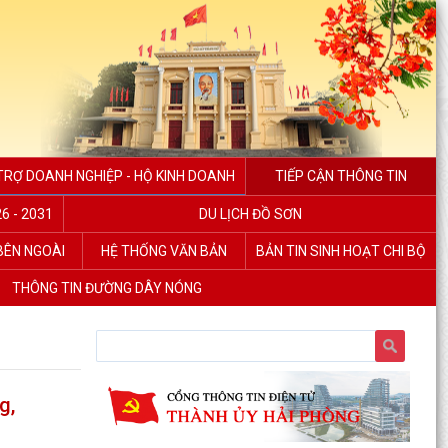
TRỢ DOANH NGHIỆP - HỘ KINH DOANH
TIẾP CẬN THÔNG TIN
6 - 2031
DU LỊCH ĐỒ SƠN
 BÊN NGOÀI
HỆ THỐNG VĂN BẢN
BẢN TIN SINH HOẠT CHI BỘ
THÔNG TIN ĐƯỜNG DÂY NÓNG
g,