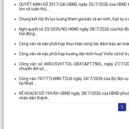
QUYẾT ĐỊNH SỐ 2917/QĐ-UBND, ngày 25/7/2026 của UBND thà
tôn và tuân thủ...
Chung kết Hội thi lực lượng tham gia bảo vệ an ninh, trật tự ở
Nghị quyết số 23/2026/NQ-HĐND ngày 28/7/2026 của Hội đồn
Hội đồng...
Công văn về việc phối hợp thực hiện công tác đảm bảo an toàn
Công văn về việc phối hợp hướng dẫn kích hoạt Volte và hỗ trợ
Công văn số 4683/SVHTTDL-QBXT&PTTNDL, ngày 27/7/2026 c
chuyển đổi số,...
Công văn 747/TTLĐNN-TCLĐ ngày 24/7/2026 của Bộ Nội vụ về v
tại Nhật...
KẾ HOẠCH SỐ 194/KH-UBND ngày 28/7/2026 của UBND phường 
nhân dân thành...
1