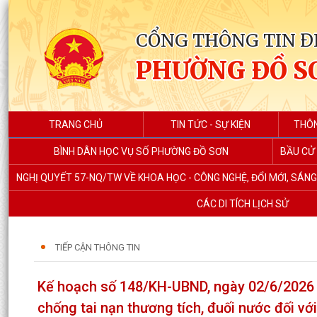
CỔNG THÔNG TIN Đ
PHƯỜNG ĐỒ S
TRANG CHỦ
TIN TỨC - SỰ KIỆN
THÔN
BÌNH DÂN HỌC VỤ SỐ PHƯỜNG ĐỒ SƠN
BẦU CỬ 
NGHỊ QUYẾT 57-NQ/TW VỀ KHOA HỌC - CÔNG NGHỆ, ĐỔI MỚI, SÁN
CÁC DI TÍCH LỊCH SỬ
TIẾP CẬN THÔNG TIN
Kế hoạch số 148/KH-UBND, ngày 02/6/2026 t
chống tai nạn thương tích, đuối nước đối vớ