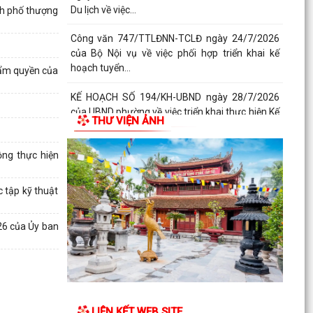
Du lịch về việc...
nh phố thượng
Công văn 747/TTLĐNN-TCLĐ ngày 24/7/2026
của Bộ Nội vụ về việc phối hợp triển khai kế
hoạch tuyển...
hẩm quyền của
KẾ HOẠCH SỐ 194/KH-UBND ngày 28/7/2026
của UBND phường về việc triển khai thực hiện Kế
THƯ VIỆN ẢNH
hoạch số...
ng thực hiện
KẾ HOẠCH SỐ 259/KH-UBND, ngày 13/7/2026
của UBND thành phố ban hành Kế hoạch hành
động thực hiện...
 tập kỹ thuật
PHƯỜNG ĐỒ SƠN THAM DỰ HỘI NGHỊ TOÀN
26 của Ủy ban
QUỐC NGHIÊN CỨU, HỌC TẬP, QUÁN TRIỆT VÀ
TRIỂN KHAI THỰC HIỆN...
Công văn 3616/STP-PBGDPL, ngày 28/7/2026
của Sở Tư pháp thành phố về việc khai thác tài
liệu số...
LIÊN KẾT WEB SITE