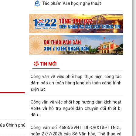
QUYẾT ĐỊNH SỐ 2917/QĐ-UBND, ngày
Tác phẩm Văn học, nghệ thuật
25/7/2026 của UBND thành phố Ban hành Bộ
tiêu chí thực hiện Đề án...
Chung kết Hội thi lực lượng tham gia bảo vệ an
ninh, trật tự ở cơ sở giỏi toàn quốc (lần thứ 1)
năm...
Nghị quyết số 23/2026/NQ-HĐND ngày
28/7/2026 của Hội đồng nhân dân thành phố
TIN MỚI
Hải Phòng Quy định mức...
Công văn về việc phối hợp thực hiện công tác
đảm bảo an toàn hàng lang an toàn công trình
Điện lực
Công văn về việc phối hợp hướng dẫn kích hoạt
Volte và hỗ trợ người dân chuyển đổi thiết bị
đầu...
của Chính phủ
Công văn số 4683/SVHTTDL-QBXT&PTTNDL,
ngày 27/7/2026 của Sở Văn hóa, Thể thao và