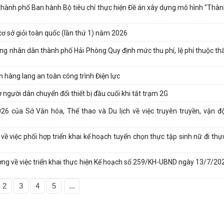
nh phố Ban hành Bộ tiêu chí thực hiện Đề án xây dựng mô hình "Thà
 cơ sở giỏi toàn quốc (lần thứ 1) năm 2026
g nhân dân thành phố Hải Phòng Quy định mức thu phí, lệ phí thuộc t
 hàng lang an toàn công trình Điện lực
 người dân chuyển đổi thiết bị đầu cuối khi tắt trạm 2G
ủa Sở Văn hóa, Thể thao và Du lịch về việc truyên truyền, vận độ
iệc phối hợp triển khai kế hoạch tuyển chọn thực tập sinh nữ đi thực
về việc triển khai thực hiện Kế hoạch số 259/KH-UBND ngày 13/7/20
2
3
4
5
...