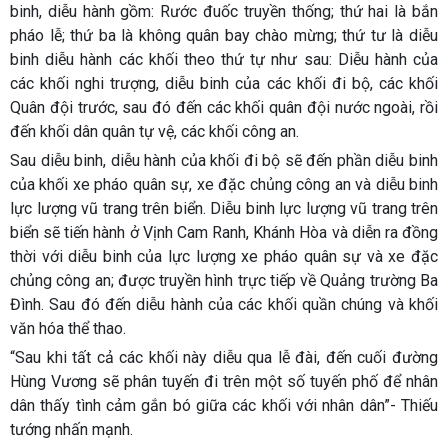
binh, diễu hành gồm: Rước đuốc truyền thống; thứ hai là bắn
pháo lễ; thứ ba là không quân bay chào mừng; thứ tư là diễu
binh diễu hành các khối theo thứ tự như sau: Diễu hành của
các khối nghi trượng, diễu binh của các khối đi bộ, các khối
Quân đội trước, sau đó đến các khối quân đội nước ngoài, rồi
đến khối dân quân tự vệ, các khối công an.
Sau diễu binh, diễu hành của khối đi bộ sẽ đến phần diễu binh
của khối xe pháo quân sự, xe đặc chủng công an và diễu binh
lực lượng vũ trang trên biển. Diễu binh lực lượng vũ trang trên
biển sẽ tiến hành ở Vịnh Cam Ranh, Khánh Hòa và diễn ra đồng
thời với diễu binh của lực lượng xe pháo quân sự và xe đặc
chủng công an; được truyền hình trực tiếp về Quảng trường Ba
Đình. Sau đó đến diễu hành của các khối quần chúng và khối
văn hóa thể thao.
“Sau khi tất cả các khối này diễu qua lễ đài, đến cuối đường
Hùng Vương sẽ phân tuyến đi trên một số tuyến phố để nhân
dân thấy tình cảm gắn bó giữa các khối với nhân dân”- Thiếu
tướng nhấn mạnh.