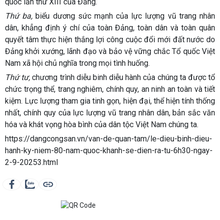
quốc lần thứ XIII của Đảng.
Thứ ba,
biểu dương sức mạnh của lực lượng vũ trang nhân
dân, khẳng định ý chí của toàn Đảng, toàn dân và toàn quân
quyết tâm thực hiện thắng lợi công cuộc đổi mới đất nước do
Đảng khởi xướng, lãnh đạo và bảo vệ vững chắc Tổ quốc Việt
Nam xã hội chủ nghĩa trong mọi tình huống.
Thứ tư,
chương trình diễu binh diễu hành của chúng ta được tổ
chức trọng thể, trang nghiêm, chính quy, an ninh an toàn và tiết
kiệm. Lực lượng tham gia tinh gọn, hiện đại, thể hiện tính thống
nhất, chính quy của lực lượng vũ trang nhân dân, bản sắc văn
hóa và khát vọng hòa bình của dân tộc Việt Nam chúng ta.
https://dangcongsan.vn/van-de-quan-tam/le-dieu-binh-dieu-
hanh-ky-niem-80-nam-quoc-khanh-se-dien-ra-tu-6h30-ngay-
2-9-20253.html