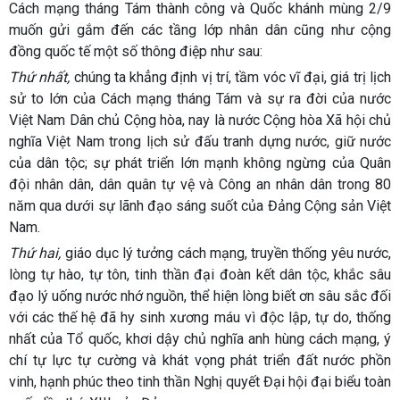
Cách mạng tháng Tám thành công và Quốc khánh mùng 2/9
muốn gửi gắm đến các tầng lớp nhân dân cũng như cộng
đồng quốc tế một số thông điệp như sau:
Thứ nhất,
chúng ta khẳng định vị trí, tầm vóc vĩ đại, giá trị lịch
sử to lớn của Cách mạng tháng Tám và sự ra đời của nước
Việt Nam Dân chủ Cộng hòa, nay là nước Cộng hòa Xã hội chủ
nghĩa Việt Nam trong lịch sử đấu tranh dựng nước, giữ nước
của dân tộc; sự phát triển lớn mạnh không ngừng của Quân
đội nhân dân, dân quân tự vệ và Công an nhân dân trong 80
năm qua dưới sự lãnh đạo sáng suốt của Đảng Cộng sản Việt
Nam.
Thứ hai,
giáo dục lý tưởng cách mạng, truyền thống yêu nước,
lòng tự hào, tự tôn, tinh thần đại đoàn kết dân tộc, khắc sâu
đạo lý uống nước nhớ nguồn, thể hiện lòng biết ơn sâu sắc đối
với các thế hệ đã hy sinh xương máu vì độc lập, tự do, thống
nhất của Tổ quốc, khơi dậy chủ nghĩa anh hùng cách mạng, ý
chí tự lực tự cường và khát vọng phát triển đất nước phồn
vinh, hạnh phúc theo tinh thần Nghị quyết Đại hội đại biểu toàn