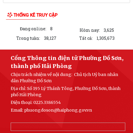
phố về việc khai thác tài liệu số...
LUẬT SỐ 122/2025/QH15 LUẬT THƯƠNG MẠI ĐIỆN TỬ
Công văn số 2612/UBNd-KT, ngày 27/7/2026 về việc triển khai thực
hiện Kế hoạch số 247/KH-UBND ngày...
KẾ HOẠCH SỐ 247/KH-UBND, ngày 04/7/2026 Về việc triển khai thi
hành Luật Thương mại điện tử
KẾ HOẠCH SỐ 249/KH-UBND, ngày 06/7/2026 về triển khai thực hiện
Nghị quyết số 88/NQ-CP ngày...
KẾ HOẠCH SỐ 191/KH-UBND, ngày 24/7/2026 của UBND phường về
LIÊN KẾT WEB SITE
triển khai thực hiện Kế hoạch số...
QUYẾT ĐỊNH SỐ 2782/QĐ-UBND, ngày 21/7/2026 của UBND thành
phố về việc công bố danh mục thủ tục hành...
THỐNG KÊ TRUY CẬP
KẾ HOẠCH SỐ 267/KH-UBND, ngày 15/7/2026 của UBND thành phố về
triển khai thực hiện Quyết định số...