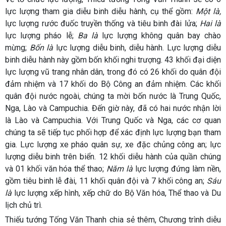
lực lượng tham gia diễu binh diễu hành, cụ thể gồm:
Một là,
lực lượng rước đuốc truyền thống và tiêu binh đài lửa;
Hai là
lực lượng pháo lễ;
Ba là
lực lượng không quân bay chào
mừng;
Bốn là
lực lượng diễu binh, diễu hành. Lực lượng diễu
binh diễu hành này gồm bốn khối nghi trượng. 43 khối đại diện
lực lượng vũ trang nhân dân, trong đó có 26 khối do quân đội
đảm nhiệm và 17 khối do Bộ Công an đảm nhiệm. Các khối
quân đội nước ngoài, chúng ta mời bốn nước là Trung Quốc,
Nga, Lào và Campuchia. Đến giờ này, đã có hai nước nhận lời
là Lào và Campuchia. Với Trung Quốc và Nga, các cơ quan
chúng ta sẽ tiếp tục phối hợp để xác định lực lượng bạn tham
gia. Lực lượng xe pháo quân sự, xe đặc chủng công an; lực
lượng diễu binh trên biển. 12 khối diễu hành của quần chúng
và 01 khối văn hóa thể thao;
Năm là
lực lượng đứng làm nền,
gồm tiêu binh lễ đài, 11 khối quân đội và 7 khối công an;
Sáu
là
lực lượng xếp hình, xếp chữ do Bộ Văn hóa, Thể thao và Du
lịch chủ trì.
Thiếu tướng Tống Văn Thanh chia sẻ thêm, Chương trình diễu