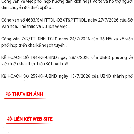
Công văn về việc phối hợp thực hiện công tác đảm bảo an toàn hàng
lang an toàn công trình Điện lực
Công văn về việc phối hợp hướng dẫn kích hoạt Volte và hỗ trợ người
dân chuyển đổi thiết bị đầu...
Công văn số 4683/SVHTTDL-QBXT&PTTNDL, ngày 27/7/2026 của Sở
Văn hóa, Thể thao và Du lịch về việc...
Công văn 747/TTLĐNN-TCLĐ ngày 24/7/2026 của Bộ Nội vụ về việc
phối hợp triển khai kế hoạch tuyển...
KẾ HOẠCH SỐ 194/KH-UBND ngày 28/7/2026 của UBND phường về
việc triển khai thực hiện Kế hoạch số...
KẾ HOẠCH SỐ 259/KH-UBND, ngày 13/7/2026 của UBND thành phố
ban hành Kế hoạch hành động thực hiện...
THƯ VIỆN ẢNH
PHƯỜNG ĐỒ SƠN THAM DỰ HỘI NGHỊ TOÀN QUỐC NGHIÊN CỨU, HỌC
TẬP, QUÁN TRIỆT VÀ TRIỂN KHAI THỰC HIỆN...
Công văn 3616/STP-PBGDPL, ngày 28/7/2026 của Sở Tư pháp thành