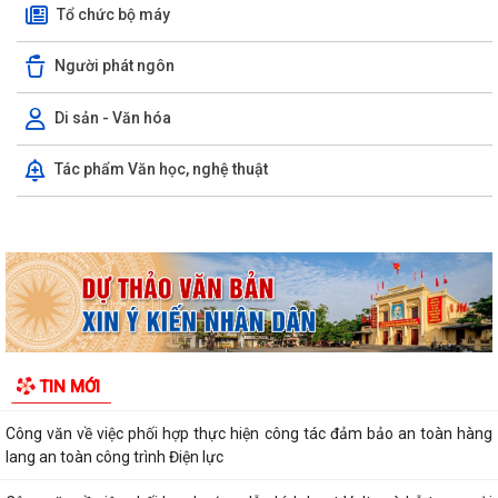
Tổ chức bộ máy
Người phát ngôn
Di sản - Văn hóa
LUẬT CHUYỂN ĐỔI SỐ NĂM 2025 – BƯỚC TIẾN QUAN TRỌNG TRONG
Tác phẩm Văn học, nghệ thuật
XÂY DỰNG QUỐC GIA SỐ
NGHỊ ĐỊNH SỐ 309/2026/NĐ-CP, ngày 05/8/2026 sửa đổi, bổ sung
một số điều của Nghị định số...
QUYẾT ĐỊNH SỐ 2917/QĐ-UBND, ngày 25/7/2026 của UBND thành
phố Ban hành Bộ tiêu chí thực hiện Đề án...
Chung kết Hội thi lực lượng tham gia bảo vệ an ninh, trật tự ở cơ sở giỏi
toàn quốc (lần thứ 1) năm...
Nghị quyết số 23/2026/NQ-HĐND ngày 28/7/2026 của Hội đồng nhân
TIN MỚI
dân thành phố Hải Phòng Quy định mức...