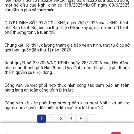
NGHỊ ĐỊNH SỐ 309/2026/NĐ-CP, ngày 05/8/2026 sửa đổi, bổ sung
một số điều của Nghị định số 118/2025/NĐ-CP ngày 09/6/2025
của Chính phủ về thực hiện...
QUYẾT ĐỊNH SỐ 2917/QĐ-UBND, ngày 25/7/2026 của UBND thành
phố Ban hành Bộ tiêu chí thực hiện Đề án xây dựng mô hình "Thành
phố thượng tôn và tuân thủ...
Chung kết Hội thi lực lượng tham gia bảo vệ an ninh, trật tự ở cơ sở
giỏi toàn quốc (lần thứ 1) năm 2026
Nghị quyết số 23/2026/NQ-HĐND ngày 28/7/2026 của Hội đồng
nhân dân thành phố Hải Phòng Quy định mức thu phí, lệ phí thuộc
thẩm quyền của Hội đồng...
Công văn về việc phối hợp thực hiện công tác đảm bảo an toàn
hàng lang an toàn công trình Điện lực
Công văn về việc phối hợp hướng dẫn kích hoạt Volte và hỗ trợ
người dân chuyển đổi thiết bị đầu cuối khi tắt trạm 2G
1
2
3
4
5
...