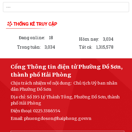
THƯ VIỆN ẢNH
Công văn 747/TTLĐNN-TCLĐ ngày 24/7/2026 của Bộ Nội vụ về việc
phối hợp triển khai kế hoạch tuyển...
KẾ HOẠCH SỐ 194/KH-UBND ngày 28/7/2026 của UBND phường về
việc triển khai thực hiện Kế hoạch số...
KẾ HOẠCH SỐ 259/KH-UBND, ngày 13/7/2026 của UBND thành phố
ban hành Kế hoạch hành động thực hiện...
PHƯỜNG ĐỒ SƠN THAM DỰ HỘI NGHỊ TOÀN QUỐC NGHIÊN CỨU, HỌC
TẬP, QUÁN TRIỆT VÀ TRIỂN KHAI THỰC HIỆN...
Công văn 3616/STP-PBGDPL, ngày 28/7/2026 của Sở Tư pháp thành
phố về việc khai thác tài liệu số...
LUẬT SỐ 122/2025/QH15 LUẬT THƯƠNG MẠI ĐIỆN TỬ
Công văn số 2612/UBNd-KT, ngày 27/7/2026 về việc triển khai thực
LIÊN KẾT WEB SITE
hiện Kế hoạch số 247/KH-UBND ngày...
KẾ HOẠCH SỐ 247/KH-UBND, ngày 04/7/2026 Về việc triển khai thi