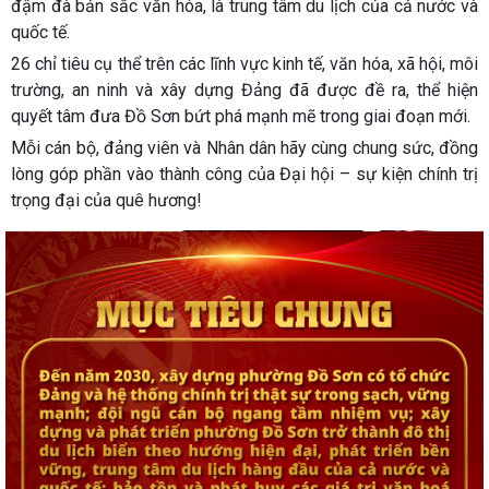
đậm đà bản sắc văn hóa, là trung tâm du lịch của cả nước và
quốc tế.
26 chỉ tiêu cụ thể trên các lĩnh vực
kinh tế, văn hóa, xã hội, môi
trường, an ninh và xây dựng Đảng
đã được đề ra, thể hiện
quyết tâm đưa Đồ Sơn
bứt phá mạnh mẽ trong giai đoạn mới
.
Mỗi cán bộ, đảng viên và Nhân dân hãy cùng chung sức, đồng
lòng
góp phần vào thành công của Đại hội –
sự kiện chính trị
trọng đại của quê hương!