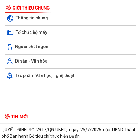
GIỚI THIỆU CHUNG
Thông tin chung
Tổ chức bộ máy
Người phát ngôn
Di sản - Văn hóa
THÔNG TƯ 24/2026/VBHT-TT-BTC ngày 05/8/2026 Quy định về hồ sơ,
Tác phẩm Văn học, nghệ thuật
thủ tục quản lý thuế đối với hộ kinh...
CHỈ THỊ 07-CT/TW, ngày 13/7/2026 của Bộ Chính trị về "Đẩy mạnh
học tập, thực hành tư tưởng, đạo...
Công văn về việc hướng dẫn thực hiện nghi thức Quốc tang đối với lễ
tang đồng chí Xay-xổm-phon...
LUẬT CHUYỂN ĐỔI SỐ NĂM 2025 – BƯỚC TIẾN QUAN TRỌNG TRONG
XÂY DỰNG QUỐC GIA SỐ