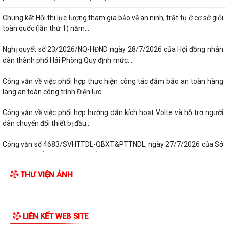
NGHỊ ĐỊNH SỐ 309/2026/NĐ-CP, ngày 05/8/2026 sửa đổi, bổ sung
TIN MỚI
một số điều của Nghị định số...
QUYẾT ĐỊNH SỐ 2917/QĐ-UBND, ngày 25/7/2026 của UBND thành
phố Ban hành Bộ tiêu chí thực hiện Đề án...
Chung kết Hội thi lực lượng tham gia bảo vệ an ninh, trật tự ở cơ sở giỏi
toàn quốc (lần thứ 1) năm...
Nghị quyết số 23/2026/NQ-HĐND ngày 28/7/2026 của Hội đồng nhân
dân thành phố Hải Phòng Quy định mức...
Công văn về việc phối hợp thực hiện công tác đảm bảo an toàn hàng
lang an toàn công trình Điện lực
Công văn về việc phối hợp hướng dẫn kích hoạt Volte và hỗ trợ người
dân chuyển đổi thiết bị đầu...
Công văn số 4683/SVHTTDL-QBXT&PTTNDL, ngày 27/7/2026 của Sở
Văn hóa, Thể thao và Du lịch về việc...