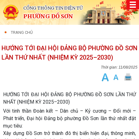
CỔNG THÔNG TIN ĐIỆN TỬ
PHƯỜNG ĐỒ SƠN
TRANG CHỦ
HƯỚNG TỚI ĐẠI HỘI ĐẢNG BỘ PHƯỜNG ĐỒ SƠN
LẦN THỨ NHẤT (NHIỆM KỲ 2025–2030)
11/08/2025
HƯỚNG TỚI ĐẠI HỘI ĐẢNG BỘ PHƯỜNG ĐỒ SƠN LẦN THỨ
NHẤT (NHIỆM KỲ 2025–2030)
Với tinh thần
Đoàn kết – Dân chủ – Kỷ cương – Đổi mới –
Phát triển
, Đại hội Đảng bộ phường Đồ Sơn lần thứ nhất đặt
mục tiêu:
Xây dựng Đồ Sơn trở thành đô thị biển hiện đại, thông minh,