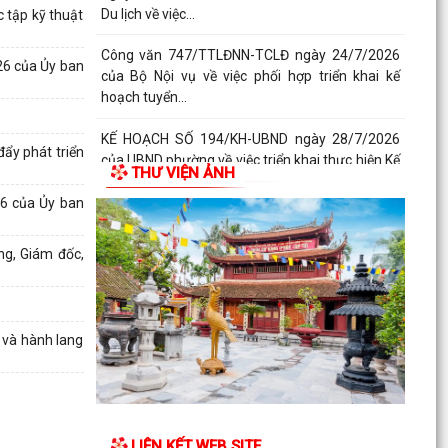
Du lịch về việc...
 tập kỹ thuật
Công văn 747/TTLĐNN-TCLĐ ngày 24/7/2026
26 của Ủy ban
của Bộ Nội vụ về việc phối hợp triển khai kế
hoạch tuyển...
KẾ HOẠCH SỐ 194/KH-UBND ngày 28/7/2026
ẩy phát triển
của UBND phường về việc triển khai thực hiện Kế
THƯ VIỆN ẢNH
hoạch số...
6 của Ủy ban
KẾ HOẠCH SỐ 259/KH-UBND, ngày 13/7/2026
của UBND thành phố ban hành Kế hoạch hành
ng, Giám đốc,
động thực hiện...
PHƯỜNG ĐỒ SƠN THAM DỰ HỘI NGHỊ TOÀN
QUỐC NGHIÊN CỨU, HỌC TẬP, QUÁN TRIỆT VÀ
và hành lang
TRIỂN KHAI THỰC HIỆN...
Công văn 3616/STP-PBGDPL, ngày 28/7/2026
của Sở Tư pháp thành phố về việc khai thác tài
liệu số...
LIÊN KẾT WEB SITE