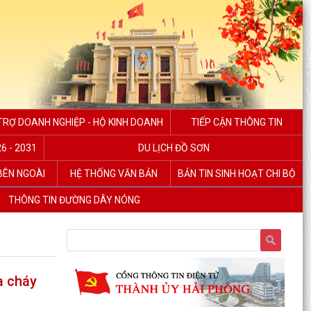
TRỢ DOANH NGHIỆP - HỘ KINH DOANH
TIẾP CẬN THÔNG TIN
6 - 2031
DU LỊCH ĐỒ SƠN
 BÊN NGOÀI
HỆ THỐNG VĂN BẢN
BẢN TIN SINH HOẠT CHI BỘ
THÔNG TIN ĐƯỜNG DÂY NÓNG
a cháy