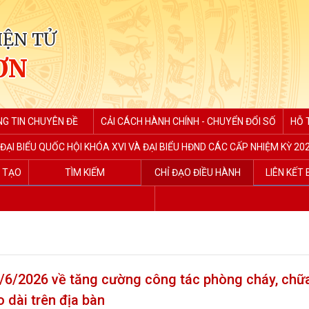
IỆN TỬ
ƠN
G TIN CHUYÊN ĐỀ
CẢI CÁCH HÀNH CHÍNH - CHUYỂN ĐỔI SỐ
HỖ 
ĐẠI BIỂU QUỐC HỘI KHÓA XVI VÀ ĐẠI BIỂU HĐND CÁC CẤP NHIỆM KỲ 202
G TẠO
TÌM KIẾM
CHỈ ĐẠO ĐIỀU HÀNH
LIÊN KẾT
/2026 về tăng cường công tác phòng cháy, chữ
 dài trên địa bàn