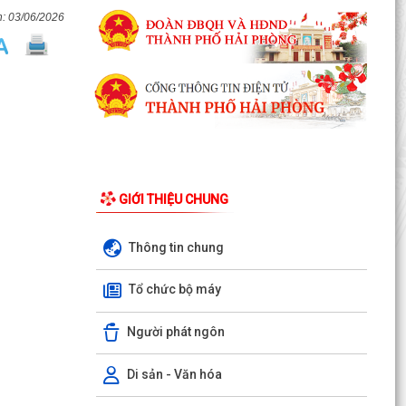
03/06/2026
GIỚI THIỆU CHUNG
Thông tin chung
LUẬT CHUYỂN ĐỔI SỐ NĂM 2025 – BƯỚC TIẾN
Tổ chức bộ máy
QUAN TRỌNG TRONG XÂY DỰNG QUỐC GIA SỐ
Người phát ngôn
NGHỊ ĐỊNH SỐ 309/2026/NĐ-CP, ngày
05/8/2026 sửa đổi, bổ sung một số điều của
Nghị định số...
Di sản - Văn hóa