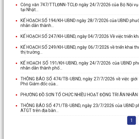
Công văn 747/TTLĐNN-TCLĐ ngày 24/7/2026 của Bộ Nội vụ về v
tại Nhật...
KẾ HOẠCH SỐ 194/KH-UBND ngày 28/7/2026 của UBND phường 
nhân dân thành...
KẾ HOẠCH SỐ 247/KH-UBND, ngày 04/7/2026 Về việc triển kha
KẾ HOẠCH SỐ 249/KH-UBND, ngày 06/7/2026 về triển khai thự
thị trường...
KẾ HOẠCH SỐ 191/KH-UBND, ngày 24/7/2026 của UBND phườ
nhân dân thành phố...
THÔNG BÁO SỐ 474/TB-UBND, ngày 27/7/2026 về việc giới t
Phó Giám đốc của...
PHƯỜNG ĐỒ SƠN TỔ CHỨC NHIỀU HOẠT ĐỘNG TRI ÂN NHÂN K
THÔNG BÁO SỐ 471/TB-UBND, ngày 23/7/2026 của UBND phườ
ATGT trên địa bàn...
1