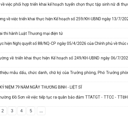
iệc phối hợp triển khai kế hoạch tuyển chọn thực tập sinh nữ đi thực
về việc triển khai thực hiện Kế hoạch số 259/KH-UBND ngày 13/7/20
i thi hành Luật Thương mại điện tử
c hiện Nghị quyết số 88/NQ-CP ngày 05/4/2026 của Chính phủ về thúc đ
ng về triển khai thực hiện Kế hoạch số 249/KH-UBND ngày 06/7/202
hiệu mẫu dấu, chức danh, chữ ký của Trưởng phòng, Phó Trưởng phò
Ỷ NIỆM 79 NĂM NGÀY THƯƠNG BINH - LIỆT SĨ
ng Đồ Sơn về việc tiếp tục ra quân bảo đảm TTATGT - TTCC - TTĐH 
2
3
4
5
...