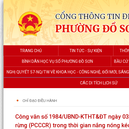
CỔNG THÔNG TIN Đ
PHƯỜNG ĐỒ S
TRANG CHỦ
TIN TỨC - SỰ KIỆN
THÔN
BÌNH DÂN HỌC VỤ SỐ PHƯỜNG ĐỒ SƠN
BẦU CỬ 
NGHỊ QUYẾT 57-NQ/TW VỀ KHOA HỌC - CÔNG NGHỆ, ĐỔI MỚI, SÁN
CÁC DI TÍCH LỊCH SỬ
CHỈ ĐẠO ĐIỀU HÀNH
Công văn số 1984/UBND-KTHT&ĐT ngày 03/6
rừng (PCCCR) trong thời gian nắng nóng kéo