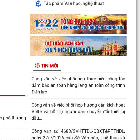
QUYẾT ĐỊNH SỐ 2917/QĐ-UBND, ngày
Tác phẩm Văn học, nghệ thuật
25/7/2026 của UBND thành phố Ban hành Bộ
tiêu chí thực hiện Đề án...
Chung kết Hội thi lực lượng tham gia bảo vệ an
ninh, trật tự ở cơ sở giỏi toàn quốc (lần thứ 1)
năm...
Nghị quyết số 23/2026/NQ-HĐND ngày
28/7/2026 của Hội đồng nhân dân thành phố
TIN MỚI
Hải Phòng Quy định mức...
Công văn về việc phối hợp thực hiện công tác
đảm bảo an toàn hàng lang an toàn công trình
Điện lực
Công văn về việc phối hợp hướng dẫn kích hoạt
Volte và hỗ trợ người dân chuyển đổi thiết bị
nh phố thượng
đầu...
Công văn số 4683/SVHTTDL-QBXT&PTTNDL,
ngày 27/7/2026 của Sở Văn hóa, Thể thao và