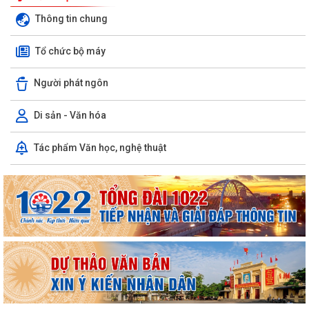
Thông tin chung
Tổ chức bộ máy
Người phát ngôn
Di sản - Văn hóa
LUẬT CHUYỂN ĐỔI SỐ NĂM 2025 – BƯỚC TIẾN QUAN TRỌNG TRONG
Tác phẩm Văn học, nghệ thuật
XÂY DỰNG QUỐC GIA SỐ
NGHỊ ĐỊNH SỐ 309/2026/NĐ-CP, ngày 05/8/2026 sửa đổi, bổ sung
một số điều của Nghị định số...
QUYẾT ĐỊNH SỐ 2917/QĐ-UBND, ngày 25/7/2026 của UBND thành
phố Ban hành Bộ tiêu chí thực hiện Đề án...
Chung kết Hội thi lực lượng tham gia bảo vệ an ninh, trật tự ở cơ sở giỏi
toàn quốc (lần thứ 1) năm...