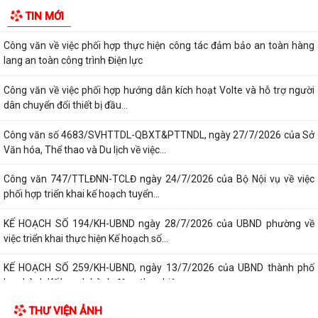
Nghị quyết số 23/2026/NQ-HĐND ngày 28/7/2026 của Hội đồng nhân
TIN MỚI
dân thành phố Hải Phòng Quy định mức...
Công văn về việc phối hợp thực hiện công tác đảm bảo an toàn hàng
lang an toàn công trình Điện lực
Công văn về việc phối hợp hướng dẫn kích hoạt Volte và hỗ trợ người
dân chuyển đổi thiết bị đầu...
Công văn số 4683/SVHTTDL-QBXT&PTTNDL, ngày 27/7/2026 của Sở
Văn hóa, Thể thao và Du lịch về việc...
Công văn 747/TTLĐNN-TCLĐ ngày 24/7/2026 của Bộ Nội vụ về việc
phối hợp triển khai kế hoạch tuyển...
KẾ HOẠCH SỐ 194/KH-UBND ngày 28/7/2026 của UBND phường về
việc triển khai thực hiện Kế hoạch số...
KẾ HOẠCH SỐ 259/KH-UBND, ngày 13/7/2026 của UBND thành phố
ban hành Kế hoạch hành động thực hiện...
THƯ VIỆN ẢNH
PHƯỜNG ĐỒ SƠN THAM DỰ HỘI NGHỊ TOÀN QUỐC NGHIÊN CỨU, HỌC