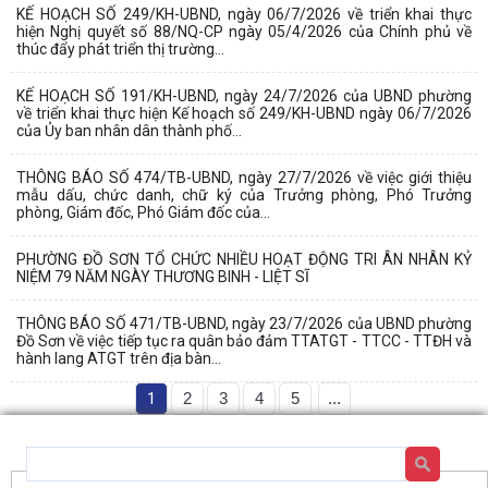
KẾ HOẠCH SỐ 249/KH-UBND, ngày 06/7/2026 về triển khai thực
hiện Nghị quyết số 88/NQ-CP ngày 05/4/2026 của Chính phủ về
thúc đẩy phát triển thị trường...
KẾ HOẠCH SỐ 191/KH-UBND, ngày 24/7/2026 của UBND phường
về triển khai thực hiện Kế hoạch số 249/KH-UBND ngày 06/7/2026
của Ủy ban nhân dân thành phố...
THÔNG BÁO SỐ 474/TB-UBND, ngày 27/7/2026 về việc giới thiệu
mẫu dấu, chức danh, chữ ký của Trưởng phòng, Phó Trưởng
phòng, Giám đốc, Phó Giám đốc của...
PHƯỜNG ĐỒ SƠN TỔ CHỨC NHIỀU HOẠT ĐỘNG TRI ÂN NHÂN KỶ
NIỆM 79 NĂM NGÀY THƯƠNG BINH - LIỆT SĨ
THÔNG BÁO SỐ 471/TB-UBND, ngày 23/7/2026 của UBND phường
Đồ Sơn về việc tiếp tục ra quân bảo đảm TTATGT - TTCC - TTĐH và
hành lang ATGT trên địa bàn...
1
2
3
4
5
...