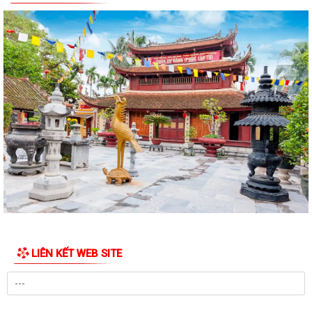
TẬP, QUÁN TRIỆT VÀ TRIỂN KHAI THỰC HIỆN...
Công văn 3616/STP-PBGDPL, ngày 28/7/2026 của Sở Tư pháp thành
phố về việc khai thác tài liệu số...
LUẬT SỐ 122/2025/QH15 LUẬT THƯƠNG MẠI ĐIỆN TỬ
Công văn số 2612/UBNd-KT, ngày 27/7/2026 về việc triển khai thực
hiện Kế hoạch số 247/KH-UBND ngày...
KẾ HOẠCH SỐ 247/KH-UBND, ngày 04/7/2026 Về việc triển khai thi
hành Luật Thương mại điện tử
KẾ HOẠCH SỐ 249/KH-UBND, ngày 06/7/2026 về triển khai thực hiện
Nghị quyết số 88/NQ-CP ngày...
KẾ HOẠCH SỐ 191/KH-UBND, ngày 24/7/2026 của UBND phường về
LIÊN KẾT WEB SITE
triển khai thực hiện Kế hoạch số...
QUYẾT ĐỊNH SỐ 2782/QĐ-UBND, ngày 21/7/2026 của UBND thành
phố về việc công bố danh mục thủ tục hành...