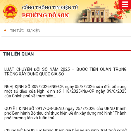
CỔNG THÔNG TIN ĐIỆN TỬ
PHƯỜNG ĐỒ SƠN
TIN TỨC - SỰ KIỆN
TIN LIÊN QUAN
LUẬT CHUYỂN ĐỔI SỐ NĂM 2025 – BƯỚC TIẾN QUAN TRỌNG
TRONG XÂY DỰNG QUỐC GIA SỐ
NGHỊ ĐỊNH SỐ 309/2026/NĐ-CP, ngày 05/8/2026 sửa đổi, bổ sung
một số điều của Nghị định số 118/2025/NĐ-CP ngày 09/6/2025
của Chính phủ về thực hiện...
QUYẾT ĐỊNH SỐ 2917/QĐ-UBND, ngày 25/7/2026 của UBND thành
phố Ban hành Bộ tiêu chí thực hiện Đề án xây dựng mô hình "Thành
phố thượng tôn và tuân thủ...
Chung kết Hội thi lực lượng tham gia bảo vệ an ninh, trật tự ở cơ sở