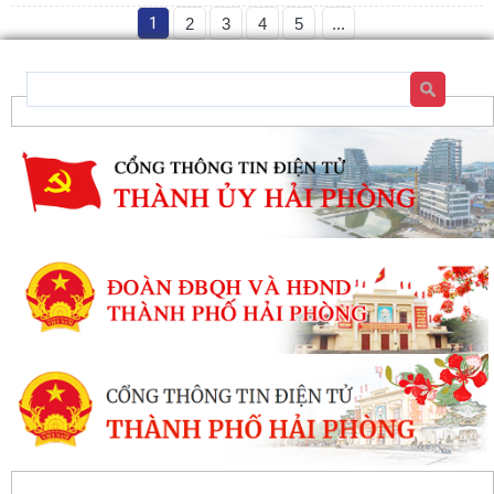
1
2
3
4
5
...