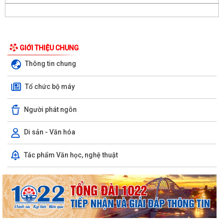
GIỚI THIỆU CHUNG
Thông tin chung
Tổ chức bộ máy
Người phát ngôn
Di sản - Văn hóa
LUẬT CHUYỂN ĐỔI SỐ NĂM 2025 – BƯỚC TIẾN QUAN TRỌNG TRONG
Tác phẩm Văn học, nghệ thuật
XÂY DỰNG QUỐC GIA SỐ
NGHỊ ĐỊNH SỐ 309/2026/NĐ-CP, ngày 05/8/2026 sửa đổi, bổ sung
một số điều của Nghị định số...
QUYẾT ĐỊNH SỐ 2917/QĐ-UBND, ngày 25/7/2026 của UBND thành