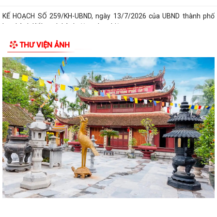
KẾ HOẠCH SỐ 259/KH-UBND, ngày 13/7/2026 của UBND thành phố
ban hành Kế hoạch hành động thực hiện...
THƯ VIỆN ẢNH
PHƯỜNG ĐỒ SƠN THAM DỰ HỘI NGHỊ TOÀN QUỐC NGHIÊN CỨU, HỌC
TẬP, QUÁN TRIỆT VÀ TRIỂN KHAI THỰC HIỆN...
Công văn 3616/STP-PBGDPL, ngày 28/7/2026 của Sở Tư pháp thành
phố về việc khai thác tài liệu số...
LUẬT SỐ 122/2025/QH15 LUẬT THƯƠNG MẠI ĐIỆN TỬ
Công văn số 2612/UBNd-KT, ngày 27/7/2026 về việc triển khai thực
hiện Kế hoạch số 247/KH-UBND ngày...
KẾ HOẠCH SỐ 247/KH-UBND, ngày 04/7/2026 Về việc triển khai thi
hành Luật Thương mại điện tử
KẾ HOẠCH SỐ 249/KH-UBND, ngày 06/7/2026 về triển khai thực hiện
Nghị quyết số 88/NQ-CP ngày...