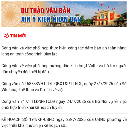
phố Ban hành Bộ tiêu chí thực hiện Đề án...
Chung kết Hội thi lực lượng tham gia bảo vệ an ninh, trật tự ở cơ sở giỏi
toàn quốc (lần thứ 1) năm...
Nghị quyết số 23/2026/NQ-HĐND ngày 28/7/2026 của Hội đồng nhân
TIN MỚI
dân thành phố Hải Phòng Quy định mức...
Công văn về việc phối hợp thực hiện công tác đảm bảo an toàn hàng
lang an toàn công trình Điện lực
Công văn về việc phối hợp hướng dẫn kích hoạt Volte và hỗ trợ người
dân chuyển đổi thiết bị đầu...
Công văn số 4683/SVHTTDL-QBXT&PTTNDL, ngày 27/7/2026 của Sở
Văn hóa, Thể thao và Du lịch về việc...
Công văn 747/TTLĐNN-TCLĐ ngày 24/7/2026 của Bộ Nội vụ về việc
phối hợp triển khai kế hoạch tuyển...
KẾ HOẠCH SỐ 194/KH-UBND ngày 28/7/2026 của UBND phường về
việc triển khai thực hiện Kế hoạch số...