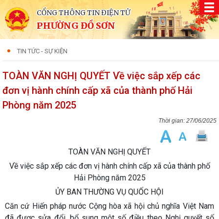
CỔNG THÔNG TIN ĐIỆN TỬ
PHƯỜNG ĐỒ SƠN
TIN TỨC - SỰ KIỆN
TOÀN VĂN NGHỊ QUYẾT Về việc sắp xếp các
đơn vị hành chính cấp xã của thành phố Hải
Phòng năm 2025
27/06/2025
TOÀN VĂN NGHỊ QUYẾT
Về việc sắp xếp các đơn vị hành chính cấp xã của thành phố
Hải Phòng năm 2025
ỦY BAN THƯỜNG VỤ QUỐC HỘI
Căn cứ Hiến pháp nước Cộng hòa xã hội chủ nghĩa Việt Nam
đã được sửa đổi, bổ sung một số điều theo Nghị quyết số