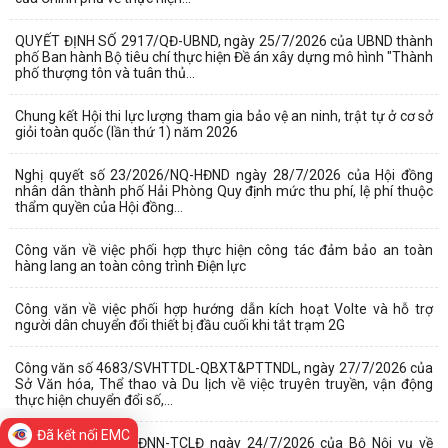
QUYẾT ĐỊNH SỐ 2917/QĐ-UBND, ngày 25/7/2026 của UBND thành
phố Ban hành Bộ tiêu chí thực hiện Đề án xây dựng mô hình "Thành
phố thượng tôn và tuân thủ...
Chung kết Hội thi lực lượng tham gia bảo vệ an ninh, trật tự ở cơ sở
giỏi toàn quốc (lần thứ 1) năm 2026
Nghị quyết số 23/2026/NQ-HĐND ngày 28/7/2026 của Hội đồng
nhân dân thành phố Hải Phòng Quy định mức thu phí, lệ phí thuộc
thẩm quyền của Hội đồng...
Công văn về việc phối hợp thực hiện công tác đảm bảo an toàn
hàng lang an toàn công trình Điện lực
Công văn về việc phối hợp hướng dẫn kích hoạt Volte và hỗ trợ
người dân chuyển đổi thiết bị đầu cuối khi tắt trạm 2G
Công văn số 4683/SVHTTDL-QBXT&PTTNDL, ngày 27/7/2026 của
Sở Văn hóa, Thể thao và Du lịch về việc truyên truyền, vận động
thực hiện chuyển đổi số,...
Đã kết nối EMC
Công văn 747/TTLĐNN-TCLĐ ngày 24/7/2026 của Bộ Nội vụ về