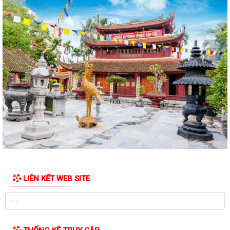
Công văn 3616/STP-PBGDPL, ngày 28/7/2026 của Sở Tư pháp thành
phố về việc khai thác tài liệu số...
LUẬT SỐ 122/2025/QH15 LUẬT THƯƠNG MẠI ĐIỆN TỬ
Công văn số 2612/UBNd-KT, ngày 27/7/2026 về việc triển khai thực
hiện Kế hoạch số 247/KH-UBND ngày...
KẾ HOẠCH SỐ 247/KH-UBND, ngày 04/7/2026 Về việc triển khai thi
hành Luật Thương mại điện tử
KẾ HOẠCH SỐ 249/KH-UBND, ngày 06/7/2026 về triển khai thực hiện
Nghị quyết số 88/NQ-CP ngày...
KẾ HOẠCH SỐ 191/KH-UBND, ngày 24/7/2026 của UBND phường về
LIÊN KẾT WEB SITE
triển khai thực hiện Kế hoạch số...
QUYẾT ĐỊNH SỐ 2782/QĐ-UBND, ngày 21/7/2026 của UBND thành
phố về việc công bố danh mục thủ tục hành...