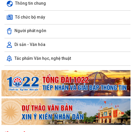
Thông tin chung
Tổ chức bộ máy
Người phát ngôn
Di sản - Văn hóa
LUẬT CHUYỂN ĐỔI SỐ NĂM 2025 – BƯỚC TIẾN QUAN TRỌNG TRONG
Tác phẩm Văn học, nghệ thuật
XÂY DỰNG QUỐC GIA SỐ
NGHỊ ĐỊNH SỐ 309/2026/NĐ-CP, ngày 05/8/2026 sửa đổi, bổ sung
một số điều của Nghị định số...
QUYẾT ĐỊNH SỐ 2917/QĐ-UBND, ngày 25/7/2026 của UBND thành
phố Ban hành Bộ tiêu chí thực hiện Đề án...
Chung kết Hội thi lực lượng tham gia bảo vệ an ninh, trật tự ở cơ sở giỏi
toàn quốc (lần thứ 1) năm...
Nghị quyết số 23/2026/NQ-HĐND ngày 28/7/2026 của Hội đồng nhân