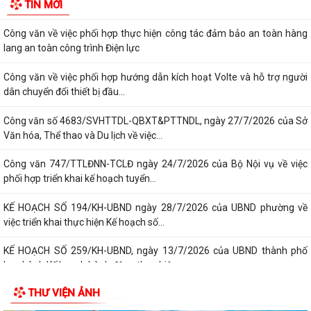
TIN MỚI
dân thành phố Hải Phòng Quy định mức...
Công văn về việc phối hợp thực hiện công tác đảm bảo an toàn hàng
lang an toàn công trình Điện lực
Công văn về việc phối hợp hướng dẫn kích hoạt Volte và hỗ trợ người
dân chuyển đổi thiết bị đầu...
Công văn số 4683/SVHTTDL-QBXT&PTTNDL, ngày 27/7/2026 của Sở
Văn hóa, Thể thao và Du lịch về việc...
Công văn 747/TTLĐNN-TCLĐ ngày 24/7/2026 của Bộ Nội vụ về việc
phối hợp triển khai kế hoạch tuyển...
KẾ HOẠCH SỐ 194/KH-UBND ngày 28/7/2026 của UBND phường về
việc triển khai thực hiện Kế hoạch số...
KẾ HOẠCH SỐ 259/KH-UBND, ngày 13/7/2026 của UBND thành phố
ban hành Kế hoạch hành động thực hiện...
THƯ VIỆN ẢNH
PHƯỜNG ĐỒ SƠN THAM DỰ HỘI NGHỊ TOÀN QUỐC NGHIÊN CỨU, HỌC
TẬP, QUÁN TRIỆT VÀ TRIỂN KHAI THỰC HIỆN...