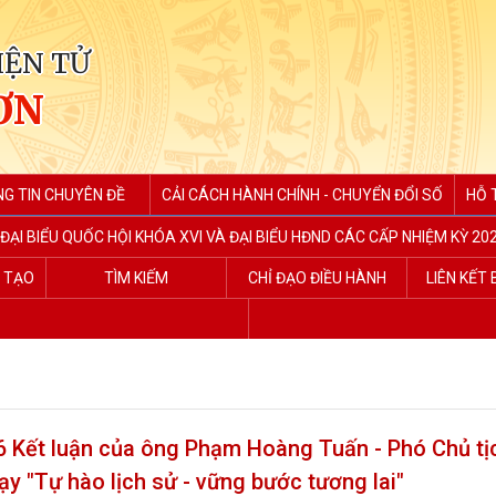
IỆN TỬ
ƠN
G TIN CHUYÊN ĐỀ
CẢI CÁCH HÀNH CHÍNH - CHUYỂN ĐỔI SỐ
HỖ 
ĐẠI BIỂU QUỐC HỘI KHÓA XVI VÀ ĐẠI BIỂU HĐND CÁC CẤP NHIỆM KỲ 202
G TẠO
TÌM KIẾM
CHỈ ĐẠO ĐIỀU HÀNH
LIÊN KẾT
Kết luận của ông Phạm Hoàng Tuấn - Phó Chủ tị
ạy "Tự hào lịch sử - vững bước tương lai"