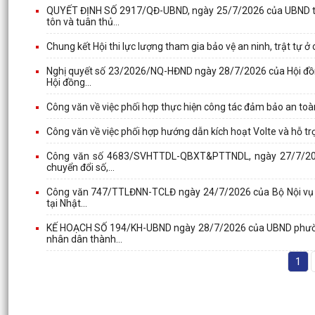
QUYẾT ĐỊNH SỐ 2917/QĐ-UBND, ngày 25/7/2026 của UBND thà
tôn và tuân thủ...
Chung kết Hội thi lực lượng tham gia bảo vệ an ninh, trật tự ở
Nghị quyết số 23/2026/NQ-HĐND ngày 28/7/2026 của Hội đồn
Hội đồng...
Công văn về việc phối hợp thực hiện công tác đảm bảo an toàn
Công văn về việc phối hợp hướng dẫn kích hoạt Volte và hỗ trợ
Công văn số 4683/SVHTTDL-QBXT&PTTNDL, ngày 27/7/2026 c
chuyển đổi số,...
Công văn 747/TTLĐNN-TCLĐ ngày 24/7/2026 của Bộ Nội vụ về v
tại Nhật...
KẾ HOẠCH SỐ 194/KH-UBND ngày 28/7/2026 của UBND phường 
nhân dân thành...
1