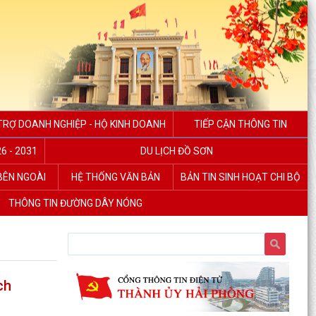
TRỢ DOANH NGHIỆP - HỘ KINH DOANH
TIẾP CẬN THÔNG TIN
6 - 2031
DU LỊCH ĐỒ SƠN
 BÊN NGOÀI
HỆ THỐNG VĂN BẢN
BẢN TIN SINH HOẠT CHI BỘ
THÔNG TIN ĐƯỜNG DÂY NÓNG
ch