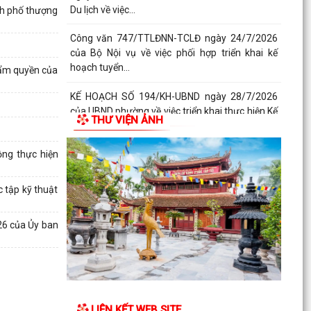
Du lịch về việc...
nh phố thượng
Công văn 747/TTLĐNN-TCLĐ ngày 24/7/2026
của Bộ Nội vụ về việc phối hợp triển khai kế
hoạch tuyển...
hẩm quyền của
KẾ HOẠCH SỐ 194/KH-UBND ngày 28/7/2026
của UBND phường về việc triển khai thực hiện Kế
THƯ VIỆN ẢNH
hoạch số...
ng thực hiện
KẾ HOẠCH SỐ 259/KH-UBND, ngày 13/7/2026
của UBND thành phố ban hành Kế hoạch hành
động thực hiện...
 tập kỹ thuật
PHƯỜNG ĐỒ SƠN THAM DỰ HỘI NGHỊ TOÀN
26 của Ủy ban
QUỐC NGHIÊN CỨU, HỌC TẬP, QUÁN TRIỆT VÀ
TRIỂN KHAI THỰC HIỆN...
Công văn 3616/STP-PBGDPL, ngày 28/7/2026
của Sở Tư pháp thành phố về việc khai thác tài
liệu số...
LIÊN KẾT WEB SITE