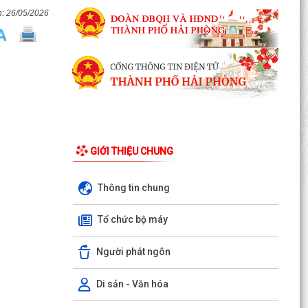
26/05/2026
GIỚI THIỆU CHUNG
Thông tin chung
LUẬT CHUYỂN ĐỔI SỐ NĂM 2025 – BƯỚC TIẾN
Tổ chức bộ máy
QUAN TRỌNG TRONG XÂY DỰNG QUỐC GIA SỐ
Người phát ngôn
NGHỊ ĐỊNH SỐ 309/2026/NĐ-CP, ngày
05/8/2026 sửa đổi, bổ sung một số điều của
Nghị định số...
Di sản - Văn hóa