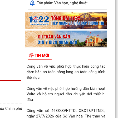
QUYẾT ĐỊNH SỐ 2917/QĐ-UBND, ngày
Tác phẩm Văn học, nghệ thuật
25/7/2026 của UBND thành phố Ban hành Bộ
tiêu chí thực hiện Đề án...
Chung kết Hội thi lực lượng tham gia bảo vệ an
ninh, trật tự ở cơ sở giỏi toàn quốc (lần thứ 1)
năm...
Nghị quyết số 23/2026/NQ-HĐND ngày
28/7/2026 của Hội đồng nhân dân thành phố
TIN MỚI
Hải Phòng Quy định mức...
Công văn về việc phối hợp thực hiện công tác
đảm bảo an toàn hàng lang an toàn công trình
Điện lực
Công văn về việc phối hợp hướng dẫn kích hoạt
Volte và hỗ trợ người dân chuyển đổi thiết bị
đầu...
của Chính phủ
Công văn số 4683/SVHTTDL-QBXT&PTTNDL,
ngày 27/7/2026 của Sở Văn hóa, Thể thao và