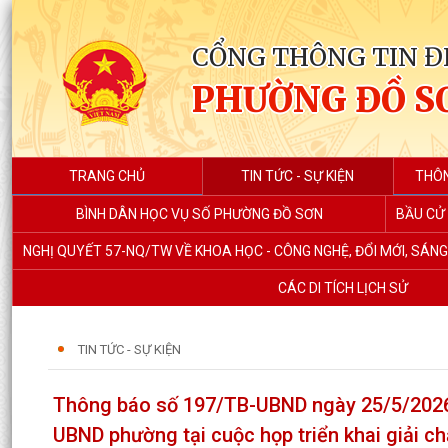
CỔNG THÔNG TIN Đ
PHƯỜNG ĐỒ S
TRANG CHỦ
TIN TỨC - SỰ KIỆN
THÔN
BÌNH DÂN HỌC VỤ SỐ PHƯỜNG ĐỒ SƠN
BẦU CỬ 
NGHỊ QUYẾT 57-NQ/TW VỀ KHOA HỌC - CÔNG NGHỆ, ĐỔI MỚI, SÁN
CÁC DI TÍCH LỊCH SỬ
TIN TỨC - SỰ KIỆN
Thông báo số 197/TB-UBND ngày 25/5/2026 
UBND phường tại cuộc họp triển khai giải ch