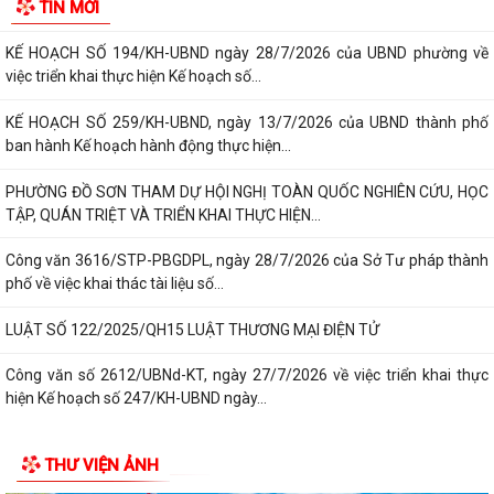
TIN MỚI
phối hợp triển khai kế hoạch tuyển...
KẾ HOẠCH SỐ 194/KH-UBND ngày 28/7/2026 của UBND phường về
việc triển khai thực hiện Kế hoạch số...
KẾ HOẠCH SỐ 259/KH-UBND, ngày 13/7/2026 của UBND thành phố
ban hành Kế hoạch hành động thực hiện...
PHƯỜNG ĐỒ SƠN THAM DỰ HỘI NGHỊ TOÀN QUỐC NGHIÊN CỨU, HỌC
TẬP, QUÁN TRIỆT VÀ TRIỂN KHAI THỰC HIỆN...
Công văn 3616/STP-PBGDPL, ngày 28/7/2026 của Sở Tư pháp thành
phố về việc khai thác tài liệu số...
LUẬT SỐ 122/2025/QH15 LUẬT THƯƠNG MẠI ĐIỆN TỬ
Công văn số 2612/UBNd-KT, ngày 27/7/2026 về việc triển khai thực
hiện Kế hoạch số 247/KH-UBND ngày...
KẾ HOẠCH SỐ 247/KH-UBND, ngày 04/7/2026 Về việc triển khai thi
THƯ VIỆN ẢNH
hành Luật Thương mại điện tử