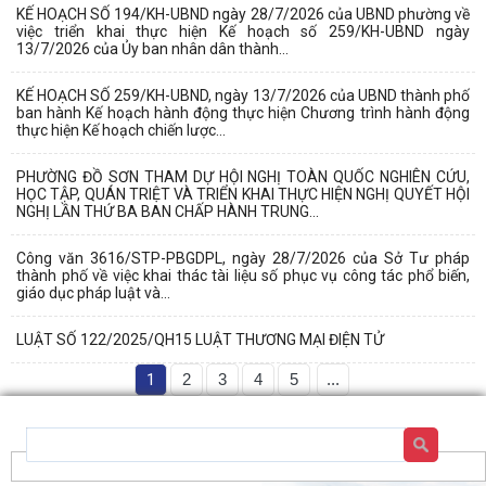
KẾ HOẠCH SỐ 194/KH-UBND ngày 28/7/2026 của UBND phường về
việc triển khai thực hiện Kế hoạch số 259/KH-UBND ngày
13/7/2026 của Ủy ban nhân dân thành...
KẾ HOẠCH SỐ 259/KH-UBND, ngày 13/7/2026 của UBND thành phố
ban hành Kế hoạch hành động thực hiện Chương trình hành động
thực hiện Kế hoạch chiến lược...
PHƯỜNG ĐỒ SƠN THAM DỰ HỘI NGHỊ TOÀN QUỐC NGHIÊN CỨU,
HỌC TẬP, QUÁN TRIỆT VÀ TRIỂN KHAI THỰC HIỆN NGHỊ QUYẾT HỘI
NGHỊ LẦN THỨ BA BAN CHẤP HÀNH TRUNG...
Công văn 3616/STP-PBGDPL, ngày 28/7/2026 của Sở Tư pháp
thành phố về việc khai thác tài liệu số phục vụ công tác phổ biến,
giáo dục pháp luật và...
LUẬT SỐ 122/2025/QH15 LUẬT THƯƠNG MẠI ĐIỆN TỬ
1
2
3
4
5
...