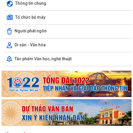
Thông tin chung
Tổ chức bộ máy
Người phát ngôn
Di sản - Văn hóa
Nghị quyết số 23/2026/NQ-HĐND ngày 28/7/2026 của Hội đồng nhân
Tác phẩm Văn học, nghệ thuật
dân thành phố Hải Phòng Quy định mức...
Công văn về việc phối hợp thực hiện công tác đảm bảo an toàn hàng
lang an toàn công trình Điện lực
Công văn về việc phối hợp hướng dẫn kích hoạt Volte và hỗ trợ người
dân chuyển đổi thiết bị đầu...
Công văn số 4683/SVHTTDL-QBXT&PTTNDL, ngày 27/7/2026 của Sở
Văn hóa, Thể thao và Du lịch về việc...
Công văn 747/TTLĐNN-TCLĐ ngày 24/7/2026 của Bộ Nội vụ về việc