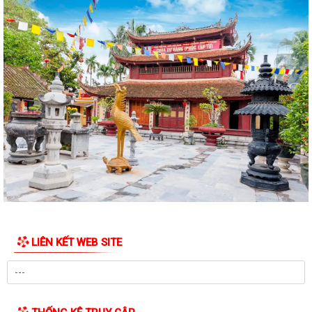
KẾ HOẠCH SỐ 249/KH-UBND, ngày 06/7/2026 về triển khai thực hiện
Nghị quyết số 88/NQ-CP ngày...
KẾ HOẠCH SỐ 191/KH-UBND, ngày 24/7/2026 của UBND phường về
triển khai thực hiện Kế hoạch số...
QUYẾT ĐỊNH SỐ 2782/QĐ-UBND, ngày 21/7/2026 của UBND thành
phố về việc công bố danh mục thủ tục hành...
KẾ HOẠCH SỐ 267/KH-UBND, ngày 15/7/2026 của UBND thành phố về
triển khai thực hiện Quyết định số...
QUYẾT ĐỊNH SỐ 840/QĐ-TTg, ngày 13/5/2026 của Chính phủ phê
duyệt Chương trình phát triển công...
Công văn số 2593/UBND-KT, ngày 24/7/2026 của UBND phường Đồ
LIÊN KẾT WEB SITE
Sơn về việc triển khai thực hiện Kế...
THÔNG BÁO SỐ 474/TB-UBND, ngày 27/7/2026 về việc giới thiệu mẫu
dấu, chức danh, chữ ký của Trưởng...