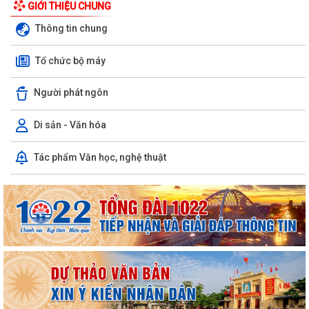
GIỚI THIỆU CHUNG
Thông tin chung
Tổ chức bộ máy
Người phát ngôn
Di sản - Văn hóa
LUẬT CHUYỂN ĐỔI SỐ NĂM 2025 – BƯỚC TIẾN QUAN TRỌNG TRONG
Tác phẩm Văn học, nghệ thuật
XÂY DỰNG QUỐC GIA SỐ
NGHỊ ĐỊNH SỐ 309/2026/NĐ-CP, ngày 05/8/2026 sửa đổi, bổ sung
một số điều của Nghị định số...
QUYẾT ĐỊNH SỐ 2917/QĐ-UBND, ngày 25/7/2026 của UBND thành
phố Ban hành Bộ tiêu chí thực hiện Đề án...
Chung kết Hội thi lực lượng tham gia bảo vệ an ninh, trật tự ở cơ sở giỏi
toàn quốc (lần thứ 1) năm...