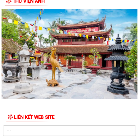
THƯ VIỆN ẢNH
PHƯỜNG ĐỒ SƠN THAM DỰ HỘI NGHỊ TOÀN QUỐC NGHIÊN CỨU, HỌC
TẬP, QUÁN TRIỆT VÀ TRIỂN KHAI THỰC HIỆN...
Công văn 3616/STP-PBGDPL, ngày 28/7/2026 của Sở Tư pháp thành
phố về việc khai thác tài liệu số...
LUẬT SỐ 122/2025/QH15 LUẬT THƯƠNG MẠI ĐIỆN TỬ
Công văn số 2612/UBNd-KT, ngày 27/7/2026 về việc triển khai thực
hiện Kế hoạch số 247/KH-UBND ngày...
KẾ HOẠCH SỐ 247/KH-UBND, ngày 04/7/2026 Về việc triển khai thi
hành Luật Thương mại điện tử
KẾ HOẠCH SỐ 249/KH-UBND, ngày 06/7/2026 về triển khai thực hiện
Nghị quyết số 88/NQ-CP ngày...
KẾ HOẠCH SỐ 191/KH-UBND, ngày 24/7/2026 của UBND phường về
LIÊN KẾT WEB SITE
triển khai thực hiện Kế hoạch số...
QUYẾT ĐỊNH SỐ 2782/QĐ-UBND, ngày 21/7/2026 của UBND thành
phố về việc công bố danh mục thủ tục hành...