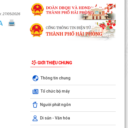
27/05/2026
GIỚI THIỆU CHUNG
Thông tin chung
LUẬT CHUYỂN ĐỔI SỐ NĂM 2025 – BƯỚC TIẾN
Tổ chức bộ máy
QUAN TRỌNG TRONG XÂY DỰNG QUỐC GIA SỐ
Người phát ngôn
NGHỊ ĐỊNH SỐ 309/2026/NĐ-CP, ngày
05/8/2026 sửa đổi, bổ sung một số điều của
Nghị định số...
Di sản - Văn hóa