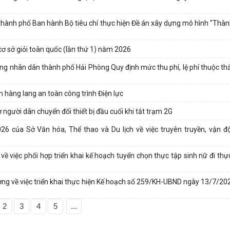
nh phố Ban hành Bộ tiêu chí thực hiện Đề án xây dựng mô hình "Thà
 cơ sở giỏi toàn quốc (lần thứ 1) năm 2026
g nhân dân thành phố Hải Phòng Quy định mức thu phí, lệ phí thuộc t
 hàng lang an toàn công trình Điện lực
 người dân chuyển đổi thiết bị đầu cuối khi tắt trạm 2G
ủa Sở Văn hóa, Thể thao và Du lịch về việc truyên truyền, vận độ
iệc phối hợp triển khai kế hoạch tuyển chọn thực tập sinh nữ đi thực
về việc triển khai thực hiện Kế hoạch số 259/KH-UBND ngày 13/7/20
2
3
4
5
...