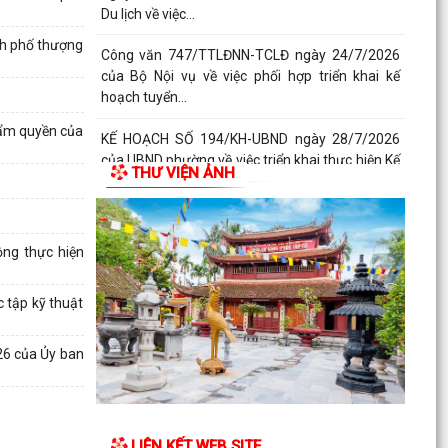
Du lịch về việc...
nh phố thượng
Công văn 747/TTLĐNN-TCLĐ ngày 24/7/2026
của Bộ Nội vụ về việc phối hợp triển khai kế
hoạch tuyển...
hẩm quyền của
KẾ HOẠCH SỐ 194/KH-UBND ngày 28/7/2026
của UBND phường về việc triển khai thực hiện Kế
THƯ VIỆN ẢNH
hoạch số...
KẾ HOẠCH SỐ 259/KH-UBND, ngày 13/7/2026
của UBND thành phố ban hành Kế hoạch hành
ng thực hiện
động thực hiện...
 tập kỹ thuật
PHƯỜNG ĐỒ SƠN THAM DỰ HỘI NGHỊ TOÀN
QUỐC NGHIÊN CỨU, HỌC TẬP, QUÁN TRIỆT VÀ
TRIỂN KHAI THỰC HIỆN...
26 của Ủy ban
Công văn 3616/STP-PBGDPL, ngày 28/7/2026
của Sở Tư pháp thành phố về việc khai thác tài
liệu số...
LIÊN KẾT WEB SITE