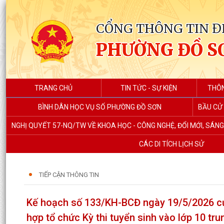
CỔNG THÔNG TIN Đ
PHƯỜNG ĐỒ S
TRANG CHỦ
TIN TỨC - SỰ KIỆN
THÔN
BÌNH DÂN HỌC VỤ SỐ PHƯỜNG ĐỒ SƠN
BẦU CỬ 
NGHỊ QUYẾT 57-NQ/TW VỀ KHOA HỌC - CÔNG NGHỆ, ĐỔI MỚI, SÁN
CÁC DI TÍCH LỊCH SỬ
TIẾP CẬN THÔNG TIN
Kế hoạch số 133/KH-BCĐ ngày 19/5/2026 củ
hợp tổ chức Kỳ thi tuyển sinh vào lớp 10 t