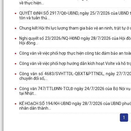
về thực hiện...
QUYẾT ĐỊNH SỐ 2917/QĐ-UBND, ngày 25/7/2026 của UBND thà
tôn và tuân thủ...
Chung kết Hội thi lực lượng tham gia bảo vệ an ninh, trật tự ở
Nghị quyết số 23/2026/NQ-HĐND ngày 28/7/2026 của Hội đồn
Hội đồng...
Công văn về việc phối hợp thực hiện công tác đảm bảo an toàn
Công văn về việc phối hợp hướng dẫn kích hoạt Volte và hỗ trợ
Công văn số 4683/SVHTTDL-QBXT&PTTNDL, ngày 27/7/2026 c
chuyển đổi số,...
Công văn 747/TTLĐNN-TCLĐ ngày 24/7/2026 của Bộ Nội vụ về v
tại Nhật...
KẾ HOẠCH SỐ 194/KH-UBND ngày 28/7/2026 của UBND phường 
nhân dân thành...
1