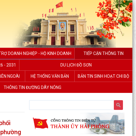
TRỢ DOANH NGHIỆP - HỘ KINH DOANH
TIẾP CẬN THÔNG TIN
6 - 2031
DU LỊCH ĐỒ SƠN
 BÊN NGOÀI
HỆ THỐNG VĂN BẢN
BẢN TIN SINH HOẠT CHI BỘ
THÔNG TIN ĐƯỜNG DÂY NÓNG
phối
n phường