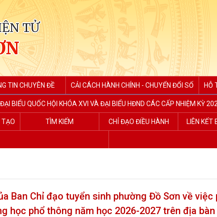
IỆN TỬ
ƠN
G TIN CHUYÊN ĐỀ
CẢI CÁCH HÀNH CHÍNH - CHUYỂN ĐỔI SỐ
HỖ 
ĐẠI BIỂU QUỐC HỘI KHÓA XVI VÀ ĐẠI BIỂU HĐND CÁC CẤP NHIỆM KỲ 202
G TẠO
TÌM KIẾM
CHỈ ĐẠO ĐIỀU HÀNH
LIÊN KẾT
a Ban Chỉ đạo tuyển sinh phường Đồ Sơn về việc 
rung học phổ thông năm học 2026-2027 trên địa bà