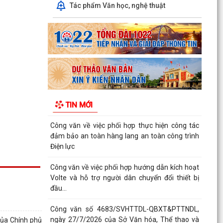
QUYẾT ĐỊNH SỐ 2917/QĐ-UBND, ngày
Tác phẩm Văn học, nghệ thuật
25/7/2026 của UBND thành phố Ban hành Bộ
tiêu chí thực hiện Đề án...
Chung kết Hội thi lực lượng tham gia bảo vệ an
ninh, trật tự ở cơ sở giỏi toàn quốc (lần thứ 1)
năm...
Nghị quyết số 23/2026/NQ-HĐND ngày
28/7/2026 của Hội đồng nhân dân thành phố
TIN MỚI
Hải Phòng Quy định mức...
Công văn về việc phối hợp thực hiện công tác
đảm bảo an toàn hàng lang an toàn công trình
Điện lực
Công văn về việc phối hợp hướng dẫn kích hoạt
Volte và hỗ trợ người dân chuyển đổi thiết bị
đầu...
Công văn số 4683/SVHTTDL-QBXT&PTTNDL,
ngày 27/7/2026 của Sở Văn hóa, Thể thao và
của Chính phủ