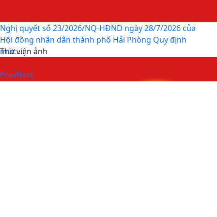
Chung kết Hội thi lực lượng tham gia bảo vệ an ninh,
trật tự ở cơ sở giỏi toàn quốc (lần thứ 1) năm...