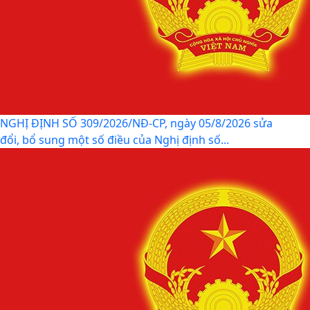
LUẬT CHUYỂN ĐỔI SỐ NĂM 2025 – BƯỚC TIẾN QUAN
TRỌNG TRONG XÂY DỰNG QUỐC GIA SỐ