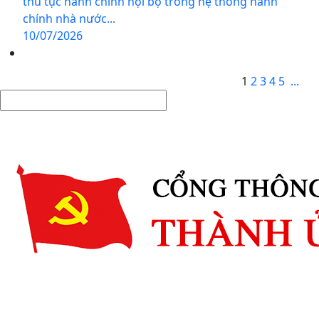
thủ tục hành chính nội bộ trong hệ thống hành
chính nhà nước...
10/07/2026
1
2
3
4
5
...