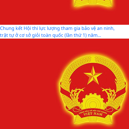
QUYẾT ĐỊNH SỐ 2917/QĐ-UBND, ngày 25/7/2026 của
UBND thành phố Ban hành Bộ tiêu chí thực hiện Đề án...